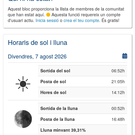
Aquest bloc proporciona la llista de membres de la comunitat
que han estat aquí.
Aquesta funció requereix un compte
d'usuari actiu.
Inicia sessió
o
crea el teu compte
. És gratis!
Horaris de sol i lluna
©
Leaflet
Divendres, 7 agost 2026
JS library for interactive maps
©
OpenStreetMap
,
OpenTopoMap
and its contributors
(
CC BY-SH 4.0
)
©
Institut Cartogràfic i Geològic de
Sortida del sol
06:52h
☀️
Catalunya
(
CC BY-SH 4.0
)
Posta de sol
21:05h
Hores de sol
14:12h
Sortida de la lluna
00:52h
Posta de la lluna
16:48h
Lluna minvant 39,31%