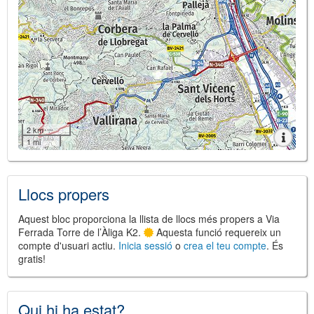
2 km
1 mi
Llocs propers
Aquest bloc proporciona la llista de llocs més propers a Via
Ferrada Torre de l’Àliga K2.
Aquesta funció requereix un
compte d'usuari actiu.
Inicia sessió
o
crea el teu compte
. És
gratis!
Qui hi ha estat?