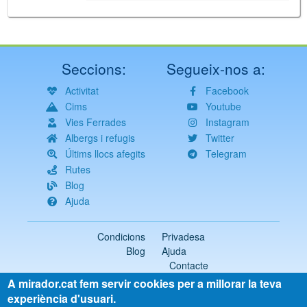
Seccions:
Segueix-nos a:
Activitat
Facebook
Cims
Youtube
Vies Ferrades
Instagram
Albergs i refugis
Twitter
Últims llocs afegits
Telegram
Rutes
Blog
Ajuda
Condicions
Privadesa
Blog
Ajuda
Contacte
A mirador.cat fem servir cookies per a millorar la teva
2018-2026 ©
mirador.cat
Tots els drets reservats
experiència d'usuari.