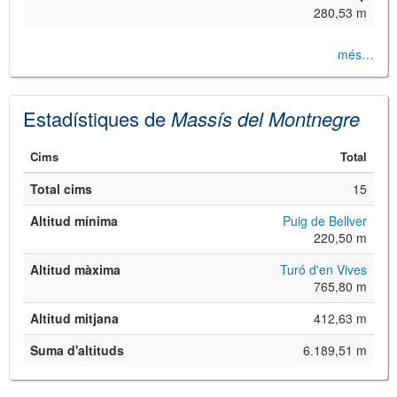
280,53 m
més…
Estadístiques de
Massís del Montnegre
Cims
Total
Total cims
15
Altitud mínima
Puig de Bellver
220,50 m
Altitud màxima
Turó d'en Vives
765,80 m
Altitud mitjana
412,63 m
Suma d'altituds
6.189,51 m