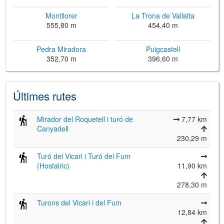
Montllorer
La Trona de Vallalta
555,80 m
454,40 m
Pedra Miradora
Puigcastell
352,70 m
396,60 m
Últimes rutes
©
Leaflet
JS library for interactive maps
Mirador del Roquetell i turó de
7,77 km
©
OpenStreetMap
,
OpenTopoMap
Canyadell
and its contributors
(
CC BY-SH 4.0
)
230,29 m
©
Institut Cartogràfic i Geològic de
Catalunya
(
CC BY-SH 4.0
)
Turó del Vicari i Turó del Fum
(Hostalric)
11,90 km
278,30 m
Turons del Vicari i del Fum
12,84 km