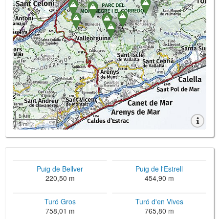
5 km
3 mi
Puig de Bellver
Puig de l'Estrell
220,50 m
454,90 m
Turó Gros
Turó d'en Vives
758,01 m
765,80 m