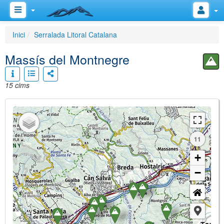
Inici
Serralada Litoral Catalana
Massís del Montnegre
15 cims
11
+
−