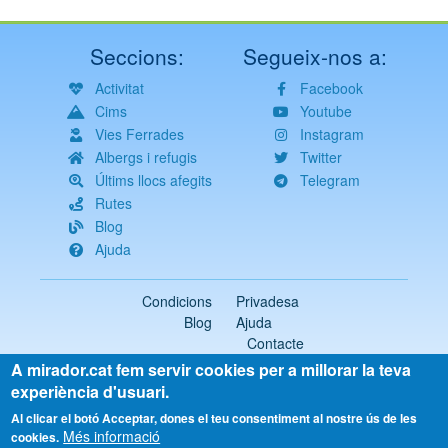
Seccions:
Segueix-nos a:
Activitat
Facebook
Cims
Youtube
Vies Ferrades
Instagram
Albergs i refugis
Twitter
Últims llocs afegits
Telegram
Rutes
Blog
Ajuda
Condicions
Privadesa
Blog
Ajuda
Contacte
A mirador.cat fem servir cookies per a millorar la teva
2018-2026 ©
mirador.cat
Tots els drets reservats
experiència d'usuari.
Select
Al clicar el botó Acceptar, dones el teu consentiment al nostre ús de les
Més informació
your
cookies.