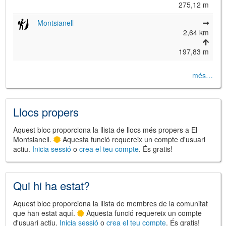
275,12 m
Montsianell
2,64 km
©
Leaflet
JS library for interactive maps
197,83 m
©
OpenStreetMap
,
OpenTopoMap
and its contributors
(
CC BY-SH 4.0
)
©
Institut Cartogràfic i Geològic de
més…
Catalunya
(
CC BY-SH 4.0
)
Llocs propers
Aquest bloc proporciona la llista de llocs més propers a El
Montsianell.
Aquesta funció requereix un compte d'usuari
actiu.
Inicia sessió
o
crea el teu compte
. És gratis!
Qui hi ha estat?
Aquest bloc proporciona la llista de membres de la comunitat
que han estat aquí.
Aquesta funció requereix un compte
d'usuari actiu.
Inicia sessió
o
crea el teu compte
. És gratis!