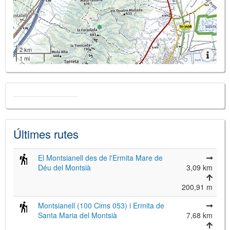
2 km
1 mi
Últimes rutes
El Montsianell des de l'Ermita Mare de
Déu del Montsià
3,09 km
200,91 m
Montsianell (100 Cims 053) i Ermita de
Santa Maria del Montsià
7,68 km