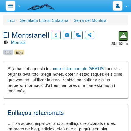
Inici
Serralada Litoral Catalana
Serra del Montsià
El Montsianell
Montsià
292,52 m
feec
icgc
Si ja has fet aquest cim,
crea el teu compte GRATIS
i podràs
pujar la teva foto, afegir notes, obtenir estadístiques dels cims
que vas fent, utilitzar la cerca ràpida, consultar els cims
propers, informació d'altres membres que han estat aquí i
molt més!
Enllaços relacionats
Utilitza aquest espai per anotar enllaços relacionats (rutes,
entrades de blog, articles, etc.) que et puguin semblar