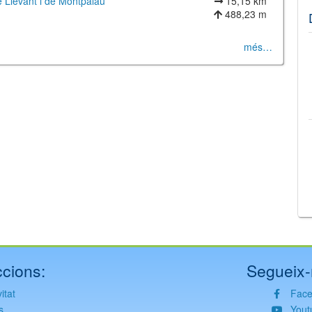
e Llevant i de Montpalau
15,15 km
488,23 m
més…
©
Leaflet
JS library for interactive maps
©
OpenStreetMap
,
OpenTopoMap
and its contributors
(
CC BY-SH 4.0
)
©
Institut Cartogràfic i Geològic de Catalunya
(
CC BY-SH 4.0
)
cions:
Segueix-
itat
Fac
s
Yout