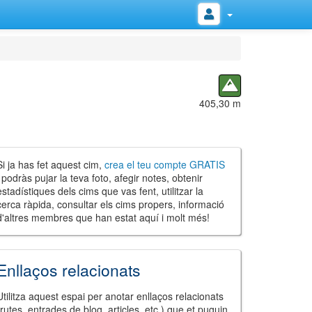
405,30 m
Si ja has fet aquest cim,
crea el teu compte GRATIS
i podràs pujar la teva foto, afegir notes, obtenir
estadístiques dels cims que vas fent, utilitzar la
cerca ràpida, consultar els cims propers, informació
d'altres membres que han estat aquí i molt més!
Enllaços relacionats
Utilitza aquest espai per anotar enllaços relacionats
(rutes, entrades de blog, articles, etc.) que et puguin