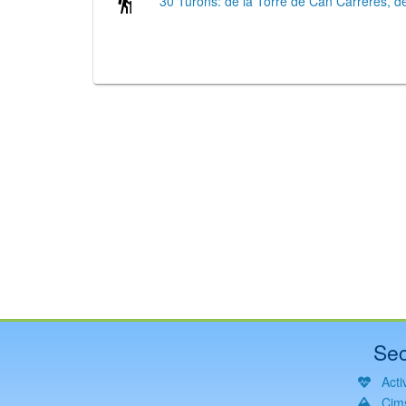
30 Turons: de la Torre de Can Carreres, d
Sec
Activ
Cim