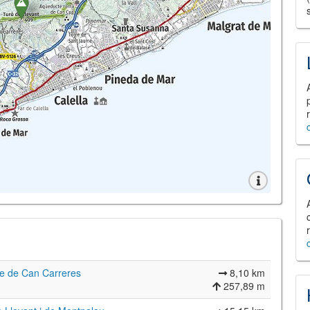
rre de Can Carreres
8,10 km
257,89 m