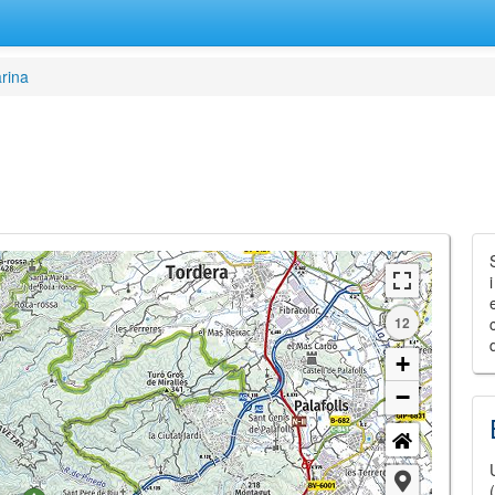
rina
12
+
−