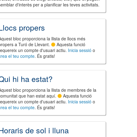
semblar d'interès per a planificar les teves activitats.
Llocs propers
Aquest bloc proporciona la llista de llocs més
propers a Turó de Llevant.
Aquesta funció
requereix un compte d'usuari actiu.
Inicia sessió
o
crea el teu compte
. És gratis!
Qui hi ha estat?
Aquest bloc proporciona la llista de membres de la
comunitat que han estat aquí.
Aquesta funció
requereix un compte d'usuari actiu.
Inicia sessió
o
crea el teu compte
. És gratis!
Horaris de sol i lluna