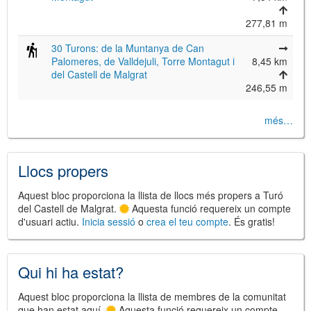
277,81 m
30 Turons: de la Muntanya de Can
Palomeres, de Valldejuli, Torre Montagut i
8,45 km
©
Leaflet
del Castell de Malgrat
JS library for interactive maps
246,55 m
©
OpenStreetMap
,
OpenTopoMap
and its contributors
(
CC BY-SH 4.0
)
©
Institut Cartogràfic i Geològic de
més…
Catalunya
(
CC BY-SH 4.0
)
Llocs propers
Aquest bloc proporciona la llista de llocs més propers a Turó
del Castell de Malgrat.
Aquesta funció requereix un compte
d'usuari actiu.
Inicia sessió
o
crea el teu compte
. És gratis!
Qui hi ha estat?
Aquest bloc proporciona la llista de membres de la comunitat
que han estat aquí.
Aquesta funció requereix un compte