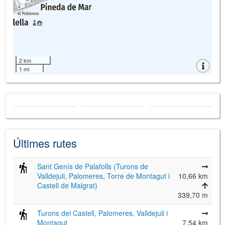
2 km
1 mi
Últimes rutes
Sant Genís de Palafolls (Turons de
Valldejuli, Palomeres, Torre de Montagut i
10,66 km
Castell de Malgrat)
339,70 m
Turons del Castell, Palomeres, Valldejuli i
Montagut
7,54 km