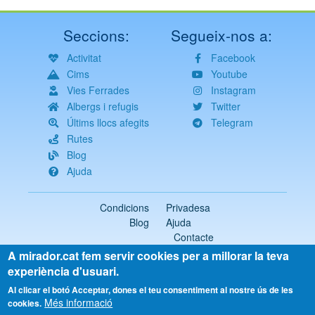
Seccions:
Segueix-nos a:
Activitat
Facebook
Cims
Youtube
Vies Ferrades
Instagram
Albergs i refugis
Twitter
Últims llocs afegits
Telegram
Rutes
Blog
Ajuda
Condicions
Privadesa
Blog
Ajuda
Contacte
A mirador.cat fem servir cookies per a millorar la teva
2018-2026 ©
mirador.cat
Tots els drets reservats
experiència d'usuari.
Select
Al clicar el botó Acceptar, dones el teu consentiment al nostre ús de les
Més informació
your
cookies.