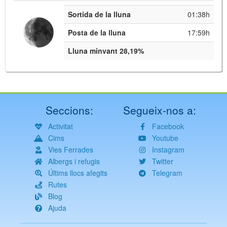
Sortida de la lluna
01:38h
Posta de la lluna
17:59h
Lluna minvant 28,19%
Seccions:
Segueix-nos a:
Activitat
Facebook
Cims
Youtube
Vies Ferrades
Instagram
Albergs i refugis
Twitter
Últims llocs afegits
Telegram
Rutes
Blog
Ajuda