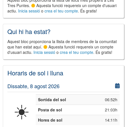
Aquest bloc proporciona la llista de llocs més propers a Les
Tres Puntes.
Aquesta funció requereix un compte d'usuari
actiu.
Inicia sessió
o
crea el teu compte
. És gratis!
©
Leaflet
JS library for interactive maps
Qui hi ha estat?
©
OpenStreetMap
,
OpenTopoMap
and its contributors
(
CC BY-SH 4.0
)
©
Institut Cartogràfic i Geològic de
Aquest bloc proporciona la llista de membres de la comunitat
Catalunya
(
CC BY-SH 4.0
)
que han estat aquí.
Aquesta funció requereix un compte
d'usuari actiu.
Inicia sessió
o
crea el teu compte
. És gratis!
Horaris de sol i lluna
Dissabte, 8 agost 2026
Sortida del sol
06:52h
☀️
Posta de sol
21:03h
Hores de sol
14:11h