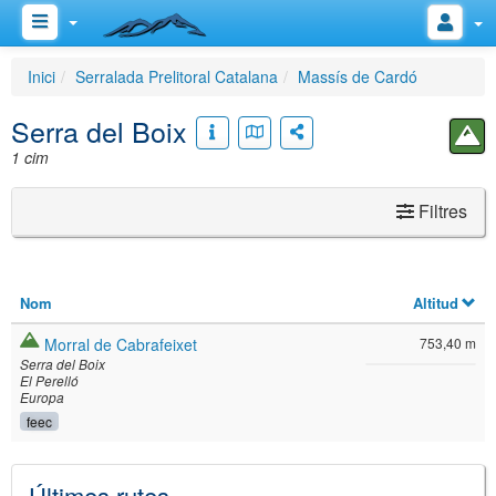
Inici
Serralada Prelitoral Catalana
Massís de Cardó
Serra del Boix
1 cim
Filtres
Nom
Altitud
Morral de Cabrafeixet
753,40 m
Serra del Boix
El Perelló
Europa
feec
Últimes rutes