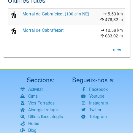
Morral de Cabrafeixet (100 cim NE)
5,53 km
476,32 m
Morral de Cabrafeixet
12,56 km
633,02 m
més…
Seccions:
Segueix-nos a:
Activitat
Facebook
Cims
Youtube
Vies Ferrades
Instagram
Albergs i refugis
Twitter
Últims llocs afegits
Telegram
Rutes
Blog