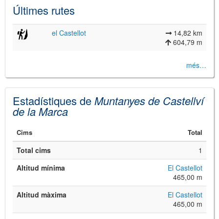
Últimes rutes
el Castellot
14,82 km
604,79 m
més…
Estadístiques de
Muntanyes de Castellví
de la Marca
©
Leaflet
JS library for interactive maps
Cims
Total
©
OpenStreetMap
,
OpenTopoMap
and its contributors
(
CC BY-SH 4.0
)
Total cims
1
©
Institut Cartogràfic i Geològic de
Catalunya
(
CC BY-SH 4.0
)
Altitud mínima
El Castellot
465,00 m
Altitud màxima
El Castellot
465,00 m