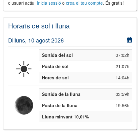
d'usuari actiu.
Inicia sessió
o
crea el teu compte
. És gratis!
©
Leaflet
JS library for interactive maps
Horaris de sol i lluna
©
OpenStreetMap
,
OpenTopoMap
and its contributors
(
CC BY-SH 4.0
)
©
Institut Cartogràfic i Geològic de
Dilluns, 10 agost 2026
Catalunya
(
CC BY-SH 4.0
)
Sortida del sol
07:02h
☀️
Posta de sol
21:07h
Hores de sol
14:04h
Sortida de la lluna
03:59h
Posta de la lluna
19:56h
Lluna minvant 10,01%