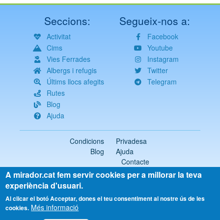
Seccions:
Segueix-nos a:
Activitat
Facebook
Cims
Youtube
Vies Ferrades
Instagram
Albergs i refugis
Twitter
Últims llocs afegits
Telegram
Rutes
Blog
Ajuda
Condicions
Privadesa
Blog
Ajuda
Contacte
A mirador.cat fem servir cookies per a millorar la teva
2018-2026 ©
mirador.cat
Tots els drets reservats
experiència d'usuari.
Select
Al clicar el botó Acceptar, dones el teu consentiment al nostre ús de les
Més informació
your
cookies.
language