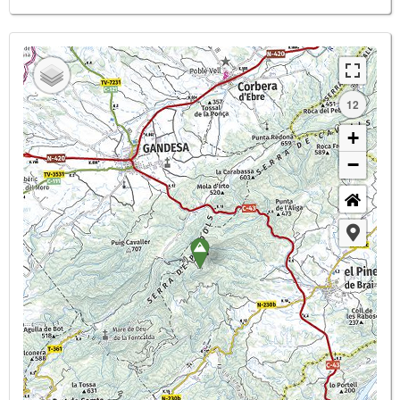
12
+
−