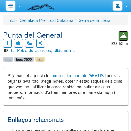
Inici
Serralada Prelitoral Catalana
Serra de la Llena
Punta del General
923,52 m
La Pobla de Cérvoles
,
Ulldemolins
feec
feec-2022
icgc
Si ja has fet aquest cim,
crea el teu compte GRATIS
i podràs
pujar la teva foto, afegir notes, obtenir estadístiques dels cims
que vas fent, utilitzar la cerca ràpida, consultar els cims
propers, informació d'altres membres que han estat aquí i
molt més!
Enllaços relacionats
Utilitza aquest espai per anotar enllaços relacionats (rutes,