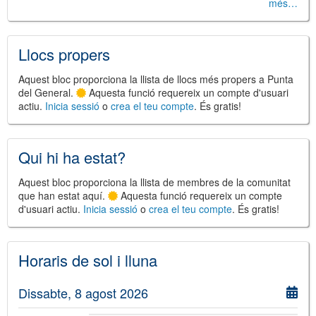
més…
Llocs propers
©
Leaflet
Aquest bloc proporciona la llista de llocs més propers a Punta
JS library for interactive maps
del General.
Aquesta funció requereix un compte d'usuari
©
OpenStreetMap
,
OpenTopoMap
actiu.
Inicia sessió
o
crea el teu compte
. És gratis!
and its contributors
(
CC BY-SH 4.0
)
©
Institut Cartogràfic i Geològic de
Catalunya
(
CC BY-SH 4.0
)
Qui hi ha estat?
Aquest bloc proporciona la llista de membres de la comunitat
que han estat aquí.
Aquesta funció requereix un compte
d'usuari actiu.
Inicia sessió
o
crea el teu compte
. És gratis!
Horaris de sol i lluna
Dissabte, 8 agost 2026