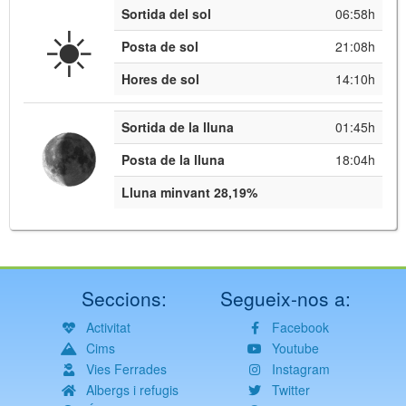
Sortida del sol
06:58h
☀️
Posta de sol
21:08h
Hores de sol
14:10h
Sortida de la lluna
01:45h
Posta de la lluna
18:04h
Lluna minvant 28,19%
Seccions:
Segueix-nos a:
Activitat
Facebook
Cims
Youtube
Vies Ferrades
Instagram
Albergs i refugis
Twitter