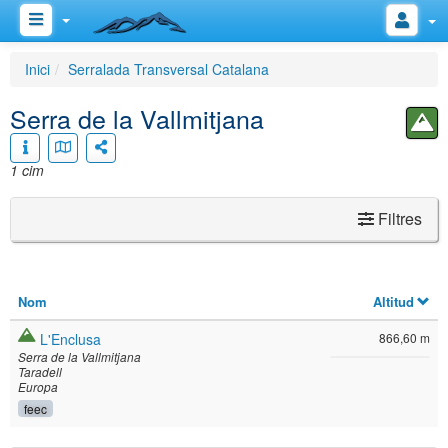
Inici
Serralada Transversal Catalana
Serra de la Vallmitjana
1 cim
Filtres
Nom
Altitud
L'Enclusa
866,60 m
Serra de la Vallmitjana
Taradell
Europa
feec