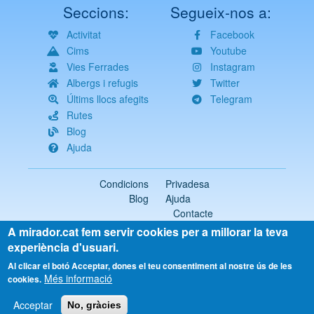
Seccions:
Segueix-nos a:
Activitat
Facebook
Cims
Youtube
Vies Ferrades
Instagram
Albergs i refugis
Twitter
Últims llocs afegits
Telegram
Rutes
Blog
Ajuda
Condicions
Privadesa
Blog
Ajuda
Contacte
A mirador.cat fem servir cookies per a millorar la teva
2018-2026 ©
mirador.cat
Tots els drets reservats
experiència d'usuari.
Select
Al clicar el botó Acceptar, dones el teu consentiment al nostre ús de les
Més informació
your
cookies.
language
Acceptar
No, gràcies