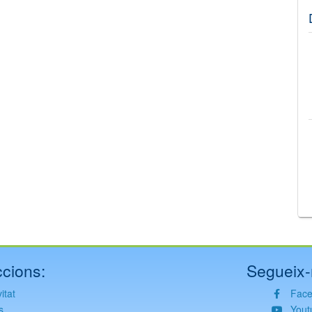
©
Leaflet
JS library for interactive maps
©
OpenStreetMap
,
OpenTopoMap
and its contributors
(
CC BY-SH 4.0
)
©
Institut Cartogràfic i Geològic de Catalunya
(
CC BY-SH 4.0
)
cions:
Segueix-
itat
Fac
s
Yout