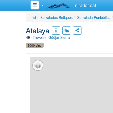
mirador.cat
Inici
Serralades Bètiques
Serralada Penibètica
Atalaya
Trevélez
,
Güéjar Sierra
3000-sine