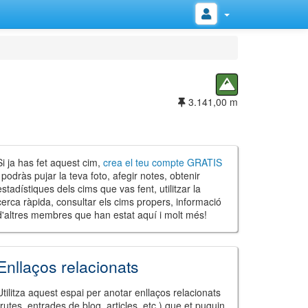
3.141,00 m
Si ja has fet aquest cim,
crea el teu compte GRATIS
i podràs pujar la teva foto, afegir notes, obtenir
estadístiques dels cims que vas fent, utilitzar la
cerca ràpida, consultar els cims propers, informació
d'altres membres que han estat aquí i molt més!
Enllaços relacionats
Utilitza aquest espai per anotar enllaços relacionats
(rutes, entrades de blog, articles, etc.) que et puguin