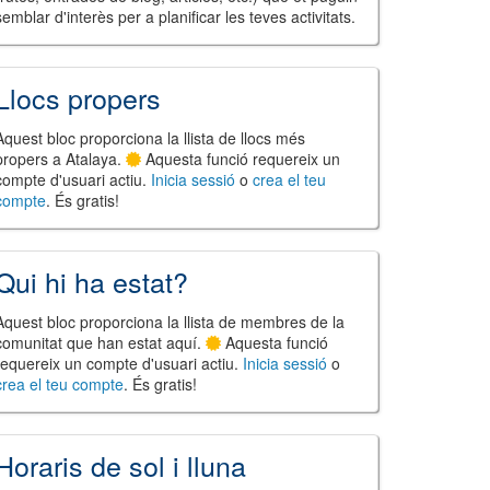
semblar d'interès per a planificar les teves activitats.
Llocs propers
Aquest bloc proporciona la llista de llocs més
propers a Atalaya.
Aquesta funció requereix un
compte d'usuari actiu.
Inicia sessió
o
crea el teu
compte
. És gratis!
Qui hi ha estat?
Aquest bloc proporciona la llista de membres de la
comunitat que han estat aquí.
Aquesta funció
requereix un compte d'usuari actiu.
Inicia sessió
o
crea el teu compte
. És gratis!
Horaris de sol i lluna