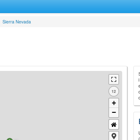
Sierra Nevada
12
+
−