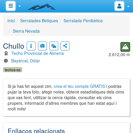
Inici
Serralades Bètiques
Serralada Penibètica
Sierra Nevada
Chullo
Techo Provincial de Almería
2.612,00 m
Bayárcal
,
Dólar
techos-es
Si ja has fet aquest cim,
crea el teu compte GRATIS
i podràs
pujar la teva foto, afegir notes, obtenir estadístiques dels cims
que vas fent, utilitzar la cerca ràpida, consultar els cims
propers, informació d'altres membres que han estat aquí i
molt més!
Enllaços relacionats