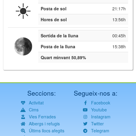
☀️
Posta de sol
21:17h
Hores de sol
13:56h
Sortida de la lluna
00:45h
Posta de la lluna
15:38h
Quart minvant 50,89%
Seccions:
Segueix-nos a:
Activitat
Facebook
Cims
Youtube
Vies Ferrades
Instagram
Albergs i refugis
Twitter
Últims llocs afegits
Telegram