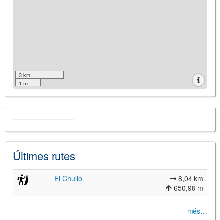
3 km
1 mi
Últimes rutes
El Chullo
8,04 km
650,98 m
més…