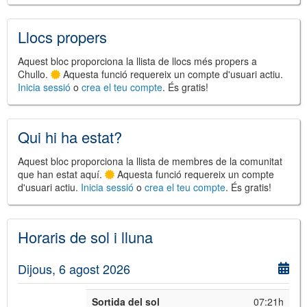
Llocs propers
Aquest bloc proporciona la llista de llocs més propers a
Chullo.
Aquesta funció requereix un compte d'usuari actiu.
Inicia sessió
o
crea el teu compte
. És gratis!
©
Leaflet
JS library for interactive maps
©
OpenStreetMap
,
OpenTopoMap
and its contributors
(
CC BY-SH 4.0
)
Qui hi ha estat?
©
Institut Cartogràfic i Geològic de
Catalunya
(
CC BY-SH 4.0
)
Aquest bloc proporciona la llista de membres de la comunitat
que han estat aquí.
Aquesta funció requereix un compte
d'usuari actiu.
Inicia sessió
o
crea el teu compte
. És gratis!
Horaris de sol i lluna
Dijous, 6 agost 2026
Sortida del sol
07:21h