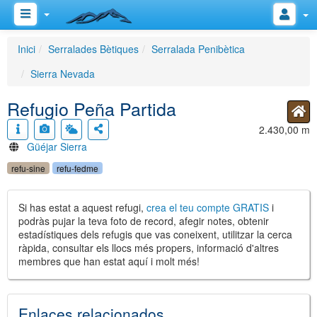
Inici
Serralades Bètiques
Serralada Penibètica
Sierra Nevada
Refugio Peña Partida
2.430,00 m
Güéjar Sierra
refu-sine
refu-fedme
Si has estat a aquest refugi,
crea el teu compte GRATIS
i
podràs pujar la teva foto de record, afegir notes, obtenir
estadístiques dels refugis que vas coneixent, utilitzar la cerca
ràpida, consultar els llocs més propers, informació d'altres
membres que han estat aquí i molt més!
Enlaces relacionados