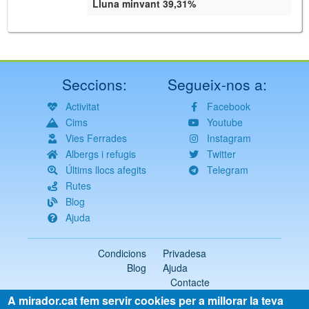
Lluna minvant 39,31%
Seccions:
Segueix-nos a:
Activitat
Facebook
Cims
Youtube
Vies Ferrades
Instagram
Albergs i refugis
Twitter
Últims llocs afegits
Telegram
Rutes
Blog
Ajuda
Condicions
Privadesa
Blog
Ajuda
Contacte
A mirador.cat fem servir cookies per a millorar la teva
2018-2026 ©
mirador.cat