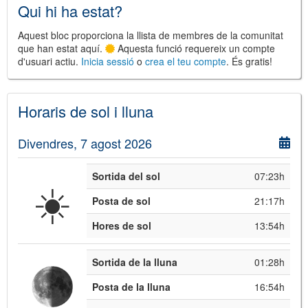
Qui hi ha estat?
Aquest bloc proporciona la llista de membres de la comunitat
que han estat aquí.
Aquesta funció requereix un compte
d'usuari actiu.
Inicia sessió
o
crea el teu compte
. És gratis!
©
Leaflet
JS library for interactive maps
Horaris de sol i lluna
©
OpenStreetMap
,
OpenTopoMap
and its contributors
(
CC BY-SH 4.0
)
©
Institut Cartogràfic i Geològic de
Divendres, 7 agost 2026
Catalunya
(
CC BY-SH 4.0
)
Sortida del sol
07:23h
☀️
Posta de sol
21:17h
Hores de sol
13:54h
Sortida de la lluna
01:28h
Posta de la lluna
16:54h