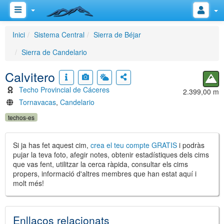
Inici
Sistema Central
Sierra de Béjar
Sierra de Candelario
Calvitero
Techo Provincial de Cáceres
2.399,00 m
Tornavacas
,
Candelario
techos-es
Si ja has fet aquest cim,
crea el teu compte GRATIS
i podràs
pujar la teva foto, afegir notes, obtenir estadístiques dels cims
que vas fent, utilitzar la cerca ràpida, consultar els cims
propers, informació d'altres membres que han estat aquí i
molt més!
Enllaços relacionats