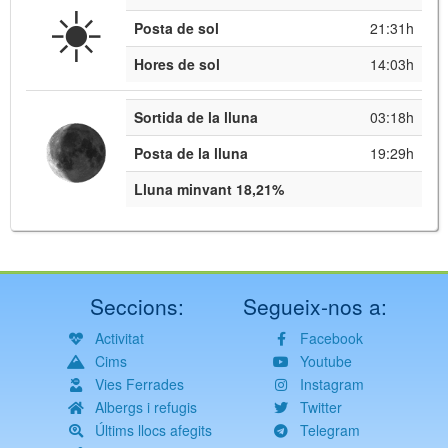
☀️
Posta de sol
21:31h
Hores de sol
14:03h
Sortida de la lluna
03:18h
Posta de la lluna
19:29h
Lluna minvant 18,21%
Seccions:
Segueix-nos a:
Activitat
Facebook
Cims
Youtube
Vies Ferrades
Instagram
Albergs i refugis
Twitter
Últims llocs afegits
Telegram