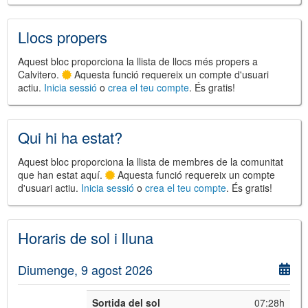
Llocs propers
Aquest bloc proporciona la llista de llocs més propers a
Calvitero.
Aquesta funció requereix un compte d'usuari
actiu.
Inicia sessió
o
crea el teu compte
. És gratis!
©
Leaflet
JS library for interactive maps
©
OpenStreetMap
,
OpenTopoMap
and its contributors
(
CC BY-SH 4.0
)
Qui hi ha estat?
©
Institut Cartogràfic i Geològic de
Catalunya
(
CC BY-SH 4.0
)
Aquest bloc proporciona la llista de membres de la comunitat
que han estat aquí.
Aquesta funció requereix un compte
d'usuari actiu.
Inicia sessió
o
crea el teu compte
. És gratis!
Horaris de sol i lluna
Diumenge, 9 agost 2026
Sortida del sol
07:28h