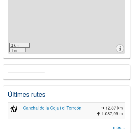
2 km
1 mi
Últimes rutes
Canchal de la Ceja i el Torreón
12,87 km
1.087,99 m
més…