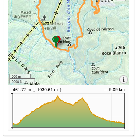
500 m
2000 ft
461.77 m ↓ 1030.61 m ↑
→ 9.09 km