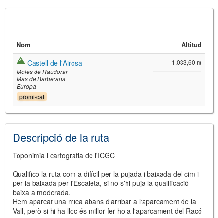
Nom
Altitud
Castell de l'Airosa
1.033,60 m
Moles de Raudorar
Mas de Barberans
Europa
promi-cat
©
Leaflet
JS library for interactive maps
©
OpenStreetMap
,
OpenTopoMap
Descripció de la ruta
and its contributors
(
CC BY-SH 4.0
)
©
Institut Cartogràfic i Geològic de
Catalunya
(
CC BY-SH 4.0
)
Toponimia i cartografia de l'ICGC
Qualifico la ruta com a difícil per la pujada i baixada del cim i
per la baixada per l'Escaleta, si no s'hi puja la qualificació
baixa a moderada.
Hem aparcat una mica abans d'arribar a l'aparcament de la
Vall, però si hi ha lloc és millor fer-ho a l'aparcament del Racó