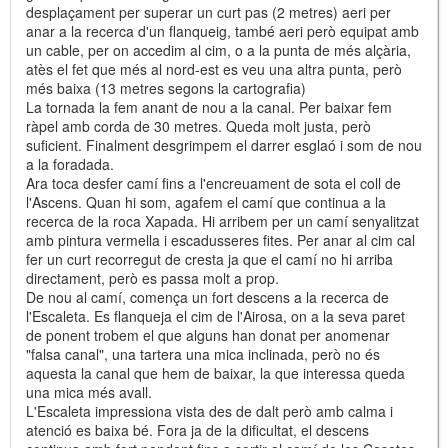
desplaçament per superar un curt pas (2 metres) aeri per
anar a la recerca d'un flanqueig, també aeri però equipat amb
un cable, per on accedim al cim, o a la punta de més alçària,
atès el fet que més al nord-est es veu una altra punta, però
més baixa (13 metres segons la cartografia)
La tornada la fem anant de nou a la canal. Per baixar fem
ràpel amb corda de 30 metres. Queda molt justa, però
suficient. Finalment desgrimpem el darrer esglaó i som de nou
a la foradada.
Ara toca desfer camí fins a l'encreuament de sota el coll de
l'Ascens. Quan hi som, agafem el camí que continua a la
recerca de la roca Xapada. Hi arribem per un camí senyalitzat
amb pintura vermella i escadusseres fites. Per anar al cim cal
fer un curt recorregut de cresta ja que el camí no hi arriba
directament, però es passa molt a prop.
De nou al camí, comença un fort descens a la recerca de
l'Escaleta. Es flanqueja el cim de l'Airosa, on a la seva paret
de ponent trobem el que alguns han donat per anomenar
"falsa canal", una tartera una mica inclinada, però no és
aquesta la canal que hem de baixar, la que interessa queda
una mica més avall.
L'Escaleta impressiona vista des de dalt però amb calma i
atenció es baixa bé. Fora ja de la dificultat, el descens