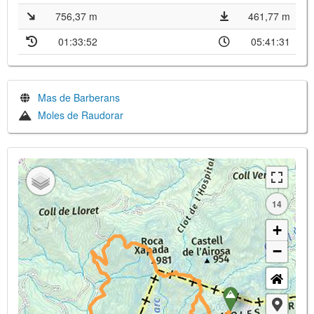
756,37 m
461,77 m
01:33:52
05:41:31
Mas de Barberans
Moles de Raudorar
14
+
−