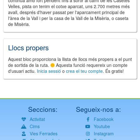
continua amb fort pendent fins a sortir al camí de les Casetes
Velles, pista on tenim el cotxe aparcat, uns 2.700 metres més
avall, després d'haver passat per l'aparcament principal de
l'àrea de la Vall i per la casa de la Vall de la Misèria, o caseta
de Misèria.
Llocs propers
Aquest bloc proporciona la llista de llocs més propers a el punt
de sortida de la ruta.
Aquesta funció requereix un compte
d'usuari actiu.
Inicia sessió
o
crea el teu compte
. És gratis!
Seccions:
Segueix-nos a:
Activitat
Facebook
Cims
Youtube
Vies Ferrades
Instagram