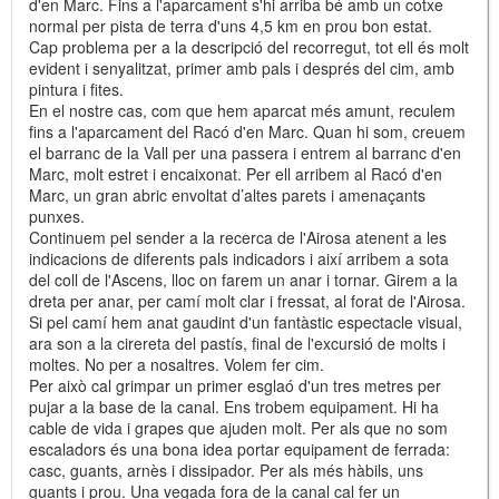
d'en Marc. Fins a l'aparcament s'hi arriba bé amb un cotxe
normal per pista de terra d'uns 4,5 km en prou bon estat.
Cap problema per a la descripció del recorregut, tot ell és molt
evident i senyalitzat, primer amb pals i després del cim, amb
pintura i fites.
En el nostre cas, com que hem aparcat més amunt, reculem
fins a l'aparcament del Racó d'en Marc. Quan hi som, creuem
el barranc de la Vall per una passera i entrem al barranc d'en
Marc, molt estret i encaixonat. Per ell arribem al Racó d'en
Marc, un gran abric envoltat d’altes parets i amenaçants
punxes.
Continuem pel sender a la recerca de l'Airosa atenent a les
indicacions de diferents pals indicadors i així arribem a sota
del coll de l'Ascens, lloc on farem un anar i tornar. Girem a la
dreta per anar, per camí molt clar i fressat, al forat de l'Airosa.
Si pel camí hem anat gaudint d'un fantàstic espectacle visual,
ara son a la cirereta del pastís, final de l'excursió de molts i
moltes. No per a nosaltres. Volem fer cim.
Per això cal grimpar un primer esglaó d'un tres metres per
pujar a la base de la canal. Ens trobem equipament. Hi ha
cable de vida i grapes que ajuden molt. Per als que no som
escaladors és una bona idea portar equipament de ferrada:
casc, guants, arnès i dissipador. Per als més hàbils, uns
guants i prou. Una vegada fora de la canal cal fer un