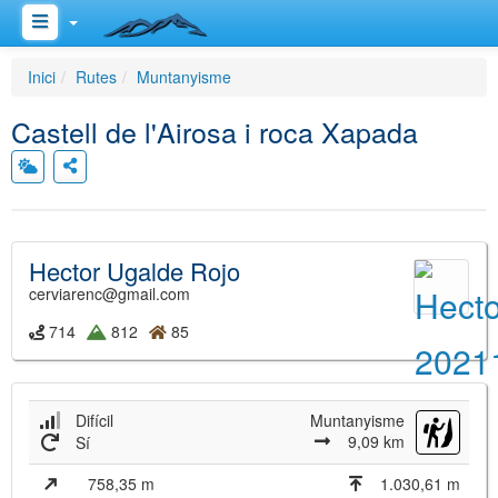
Inici
Rutes
Muntanyisme
Castell de l'Airosa i roca Xapada
Hector Ugalde Rojo
cerviarenc@gmail.com
714
812
85
Difícil
Muntanyisme
9,09 km
Sí
758,35 m
1.030,61 m