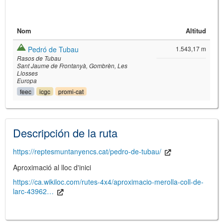
Nom
Altitud
Pedró de Tubau
1.543,17 m
Rasos de Tubau
Sant Jaume de Frontanyà
Gombrèn
Les
Llosses
Europa
feec
icgc
promi-cat
©
Leaflet
JS library for interactive maps
©
OpenStreetMap
,
OpenTopoMap
and its contributors
(
CC BY-SH 4.0
)
Descripción de la ruta
©
Institut Cartogràfic i Geològic de
Catalunya
(
CC BY-SH 4.0
)
https://reptesmuntanyencs.cat/pedro-de-tubau/
Aproximació al lloc d'inici
https://ca.wikiloc.com/rutes-4x4/aproximacio-merolla-coll-de-
larc-43962…