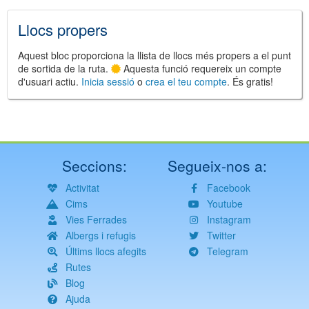
Llocs propers
Aquest bloc proporciona la llista de llocs més propers a el punt
de sortida de la ruta.
Aquesta funció requereix un compte
d'usuari actiu.
Inicia sessió
o
crea el teu compte
. És gratis!
Seccions:
Segueix-nos a:
Activitat
Facebook
Cims
Youtube
Vies Ferrades
Instagram
Albergs i refugis
Twitter
Últims llocs afegits
Telegram
Rutes
Blog
Ajuda