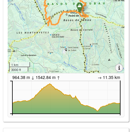
1 km
3000 ft
964.38 m ↓ 1542.84 m ↑
→ 11.35 km