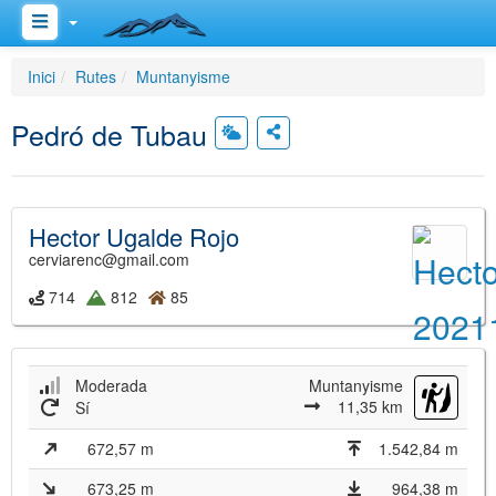
Inici
Rutes
Muntanyisme
Pedró de Tubau
Hector Ugalde Rojo
cerviarenc@gmail.com
714
812
85
Moderada
Muntanyisme
11,35 km
Sí
672,57 m
1.542,84 m
673,25 m
964,38 m