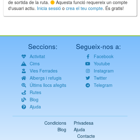
de sortida de la ruta.
Aquesta funció requereix un compte
d'usuari actiu.
Inicia sessió
o
crea el teu compte
. És gratis!
Seccions:
Segueix-nos a:
Activitat
Facebook
Cims
Youtube
Vies Ferrades
Instagram
Albergs i refugis
Twitter
Últims llocs afegits
Telegram
Rutes
Blog
Ajuda
Condicions
Privadesa
Blog
Ajuda
Contacte