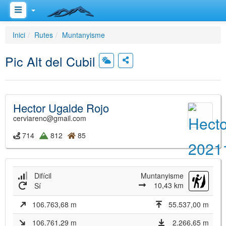
Inici
Rutes
Muntanyisme
Pic Alt del Cubil
Hector Ugalde Rojo
cerviarenc@gmail.com
714
812
85
Difícil
Muntanyisme
10,43 km
Sí
106.763,68 m
55.537,00 m
106.761,29 m
2.266,65 m