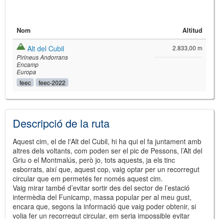
Nom
Altitud
Alt del Cubil
2.833,00 m
Pirineus Andorrans
Encamp
Europa
feec
feec-2022
©
Leaflet
JS library for interactive maps
©
OpenStreetMap
,
OpenTopoMap
Descripció de la ruta
and its contributors
(
CC BY-SH 4.0
)
©
Institut Cartogràfic i Geològic de
Catalunya
(
CC BY-SH 4.0
)
Aquest cim, el de l'Alt del Cubil, hi ha qui el fa juntament amb
altres dels voltants, com poden ser el pic de Pessons, l’Alt del
Griu o el Montmalús, però jo, tots aquests, ja els tinc
esborrats, així que, aquest cop, vaig optar per un recorregut
circular que em permetés fer només aquest cim.
Vaig mirar també d’evitar sortir des del sector de l’estació
intermèdia del Funicamp, massa popular per al meu gust,
encara que, segons la informació que vaig poder obtenir, si
volia fer un recorregut circular, em seria impossible evitar