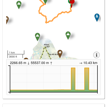
1 km
3000 ft
2266.65 m ↓ 55537.00 m ↑
→ 10.43 km