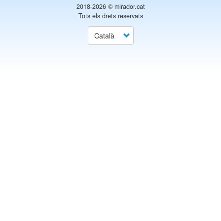
2018-2026 ©
mirador.cat
Tots els drets reservats
Select
your
language