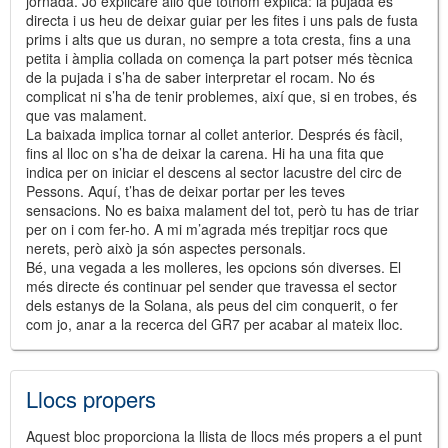
jornada. Jo explicaré allò que tothom explica: la pujada és
directa i us heu de deixar guiar per les fites i uns pals de fusta
prims i alts que us duran, no sempre a tota cresta, fins a una
petita i àmplia collada on comença la part potser més tècnica
de la pujada i s’ha de saber interpretar el rocam. No és
complicat ni s’ha de tenir problemes, així que, si en trobes, és
que vas malament.
La baixada implica tornar al collet anterior. Després és fàcil,
fins al lloc on s’ha de deixar la carena. Hi ha una fita que
indica per on iniciar el descens al sector lacustre del circ de
Pessons. Aquí, t’has de deixar portar per les teves
sensacions. No es baixa malament del tot, però tu has de triar
per on i com fer-ho. A mi m’agrada més trepitjar rocs que
nerets, però això ja són aspectes personals.
Bé, una vegada a les molleres, les opcions són diverses. El
més directe és continuar pel sender que travessa el sector
dels estanys de la Solana, als peus del cim conquerit, o fer
com jo, anar a la recerca del GR7 per acabar al mateix lloc.
Llocs propers
Aquest bloc proporciona la llista de llocs més propers a el punt