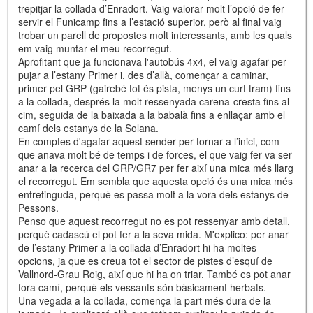
trepitjar la collada d’Enradort. Vaig valorar molt l’opció de fer
servir el Funicamp fins a l’estació superior, però al final vaig
trobar un parell de propostes molt interessants, amb les quals
em vaig muntar el meu recorregut.
Aprofitant que ja funcionava l'autobús 4x4, el vaig agafar per
pujar a l’estany Primer i, des d’allà, començar a caminar,
primer pel GRP (gairebé tot és pista, menys un curt tram) fins
a la collada, després la molt ressenyada carena-cresta fins al
cim, seguida de la baixada a la babalà fins a enllaçar amb el
camí dels estanys de la Solana.
En comptes d'agafar aquest sender per tornar a l’inici, com
que anava molt bé de temps i de forces, el que vaig fer va ser
anar a la recerca del GRP/GR7 per fer així una mica més llarg
el recorregut. Em sembla que aquesta opció és una mica més
entretinguda, perquè es passa molt a la vora dels estanys de
Pessons.
Penso que aquest recorregut no es pot ressenyar amb detall,
perquè cadascú el pot fer a la seva mida. M'explico: per anar
de l’estany Primer a la collada d’Enradort hi ha moltes
opcions, ja que es creua tot el sector de pistes d’esquí de
Vallnord-Grau Roig, així que hi ha on triar. També es pot anar
fora camí, perquè els vessants són bàsicament herbats.
Una vegada a la collada, comença la part més dura de la