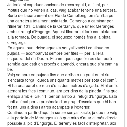
Jo tenia al cap dues opcions de recorregut i, al final, per
motius que no venen al cas, vaig acabar fent-ne una tercera.
Surto de l'aparcament del Pla de Campllong, on s'arriba per
una carretera totalment asfaltada. Començo a caminar per
l'itinerari 101, Camins de la Cerdanya, que uneix Meranges
amb el refugi d'Engorgs. Aquest itinerari el faré completament
a la tornada. De pujada, el segueixo només fins a la pleta
d'Engorgs.
En aquest punt deixo aquesta senyalització i continuo en
pujada — acompanyat sempre per fites — per la llera
esquerra del riu Duran. El camí que segueixo és clar, però
sembla que està en procés d'abandó, encara que s’hi camina
bé.
Vaig sempre en pujada fins que arribo a un punt on el riu
s'encaixa força i queda uns quants metres per sota del camí.
Hi ha una paret de roca d'uns dos metres d'alçada. M'hi enfilo
atenent les fites i continuo, ara per dins de la pineda, fins que
enllaço amb el GR-11, per on arribo al refugi d'Engorgs. Està
molt animat per la presència d'un grup d'escolars que hi han
fet nit, uns a dins i altres acampats a l'exterior.
Continuo a partir d'aquí ja sense senyalització, ja que no vaig
a la portella de Meranges sinó que miro d’anar el més directe
possible al pic d’Engorgs. El terreny és fàcil d'interpretar, així