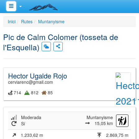
Inici
Rutes
Muntanyisme
Pic de Calm Colomer (tosseta de
l'Esquella)
Hector Ugalde Rojo
cerviarenc@gmail.com
714
812
85
Moderada
Muntanyisme
15,05 km
Sí
1.233,62 m
2.869,75 m