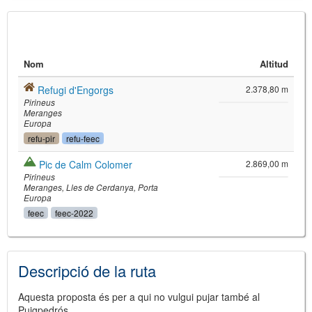
Nom
Altitud
Refugi d'Engorgs
2.378,80 m
Pirineus
Meranges
Europa
refu-pir
refu-feec
©
Leaflet
Pic de Calm Colomer
2.869,00 m
JS library for interactive maps
Pirineus
©
OpenStreetMap
,
OpenTopoMap
Meranges
Lles de Cerdanya
Porta
and its contributors
(
CC BY-SH 4.0
)
Europa
©
Institut Cartogràfic i Geològic de
feec
feec-2022
Catalunya
(
CC BY-SH 4.0
)
Descripció de la ruta
Aquesta proposta és per a qui no vulgui pujar també al
Puigpedrós.