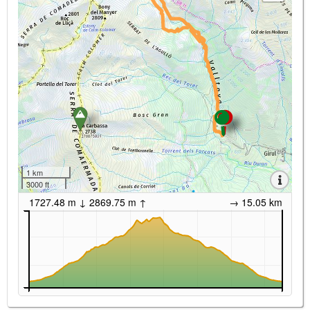
1 km
3000 ft
1727.48 m ↓ 2869.75 m ↑
→ 15.05 km