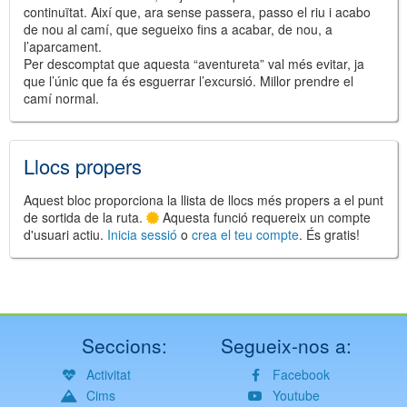
continuïtat. Així que, ara sense passera, passo el riu i acabo
de nou al camí, que segueixo fins a acabar, de nou, a
l’aparcament.
Per descomptat que aquesta “aventureta” val més evitar, ja
que l’únic que fa és esguerrar l’excursió. Millor prendre el
camí normal.
Llocs propers
Aquest bloc proporciona la llista de llocs més propers a el punt
de sortida de la ruta.
Aquesta funció requereix un compte
d'usuari actiu.
Inicia sessió
o
crea el teu compte
. És gratis!
Seccions:
Segueix-nos a:
Activitat
Facebook
Cims
Youtube