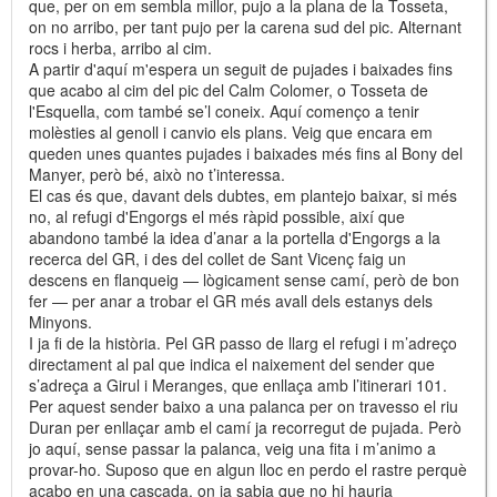
que, per on em sembla millor, pujo a la plana de la Tosseta,
on no arribo, per tant pujo per la carena sud del pic. Alternant
rocs i herba, arribo al cim.
A partir d'aquí m'espera un seguit de pujades i baixades fins
que acabo al cim del pic del Calm Colomer, o Tosseta de
l'Esquella, com també se’l coneix. Aquí començo a tenir
molèsties al genoll i canvio els plans. Veig que encara em
queden unes quantes pujades i baixades més fins al Bony del
Manyer, però bé, això no t’interessa.
El cas és que, davant dels dubtes, em plantejo baixar, si més
no, al refugi d'Engorgs el més ràpid possible, així que
abandono també la idea d’anar a la portella d'Engorgs a la
recerca del GR, i des del collet de Sant Vicenç faig un
descens en flanqueig — lògicament sense camí, però de bon
fer — per anar a trobar el GR més avall dels estanys dels
Minyons.
I ja fi de la història. Pel GR passo de llarg el refugi i m’adreço
directament al pal que indica el naixement del sender que
s’adreça a Girul i Meranges, que enllaça amb l’itinerari 101.
Per aquest sender baixo a una palanca per on travesso el riu
Duran per enllaçar amb el camí ja recorregut de pujada. Però
jo aquí, sense passar la palanca, veig una fita i m’animo a
provar-ho. Suposo que en algun lloc en perdo el rastre perquè
acabo en una cascada, on ja sabia que no hi hauria