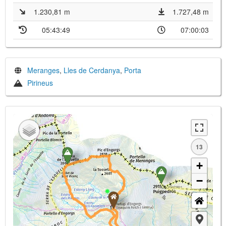
1.230,81 m
1.727,48 m
05:43:49
07:00:03
Meranges
,
Lles de Cerdanya
,
Porta
Pirineus
13
+
−