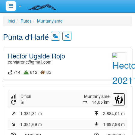
Inici
Rutes
Muntanyisme
Punta d'Harlé
Hector Ugalde Rojo
cerviarenc@gmail.com
714
812
85
Difícil
Muntanyisme
14,05 km
Sí
1.381,31 m
2.884,01 m
1.381,69 m
1.697,98 m