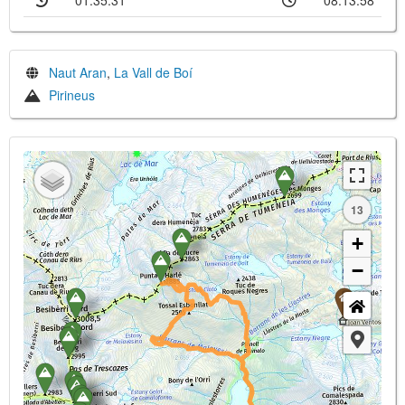
01:35:31
08:13:58
Naut Aran
,
La Vall de Boí
Pirineus
13
+
−