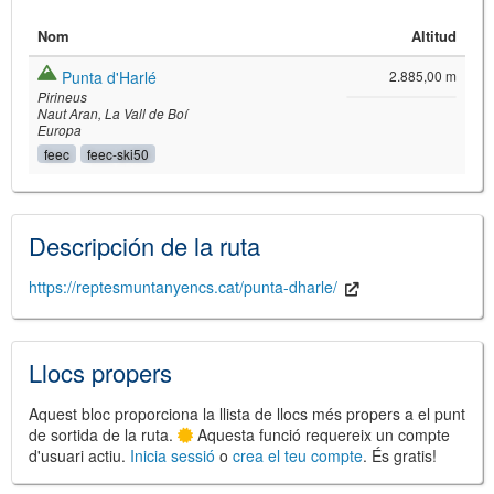
Nom
Altitud
Punta d'Harlé
2.885,00 m
Pirineus
Naut Aran
La Vall de Boí
Europa
feec
feec-ski50
©
Leaflet
JS library for interactive maps
©
OpenStreetMap
,
OpenTopoMap
Descripción de la ruta
and its contributors
(
CC BY-SH 4.0
)
©
Institut Cartogràfic i Geològic de
Catalunya
(
CC BY-SH 4.0
)
https://reptesmuntanyencs.cat/punta-dharle/
Llocs propers
Aquest bloc proporciona la llista de llocs més propers a el punt
de sortida de la ruta.
Aquesta funció requereix un compte
d'usuari actiu.
Inicia sessió
o
crea el teu compte
. És gratis!