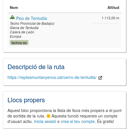
Nom
Altitud
Pico de Tentudía
1.112,00 m
Techo Provincial de Badajoz
Sierra de Tentudía
Calera de León
Europa
techos-es
©
Leaflet
JS library for interactive maps
©
OpenStreetMap
,
OpenTopoMap
and its contributors
(
CC BY-SH 4.0
)
Descripció de la ruta
©
Institut Cartogràfic i Geològic de
Catalunya
(
CC BY-SH 4.0
)
https://reptesmuntanyencs.cat/cerro-de-tentudia/
Llocs propers
Aquest bloc proporciona la llista de llocs més propers a el punt
de sortida de la ruta.
Aquesta funció requereix un compte
d'usuari actiu.
Inicia sessió
o
crea el teu compte
. És gratis!