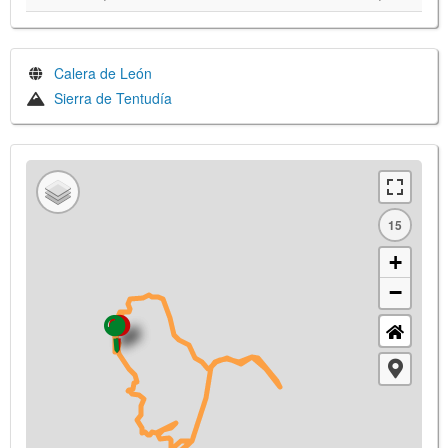
Calera de León
Sierra de Tentudía
15
+
−