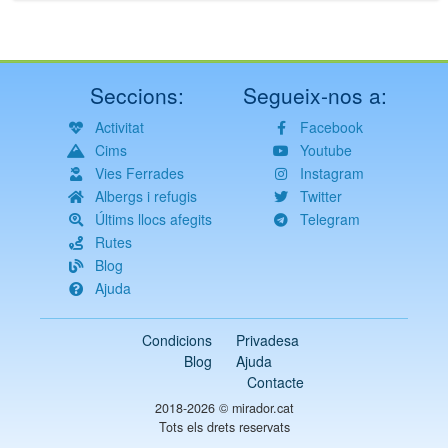
Seccions:
Segueix-nos a:
Activitat
Facebook
Cims
Youtube
Vies Ferrades
Instagram
Albergs i refugis
Twitter
Últims llocs afegits
Telegram
Rutes
Blog
Ajuda
Condicions
Privadesa
Blog
Ajuda
Contacte
2018-2026 ©
mirador.cat
Tots els drets reservats