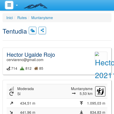
Inici
Rutes
Muntanyisme
Tentudia
Hector Ugalde Rojo
cerviarenc@gmail.com
714
812
85
Moderada
Muntanyisme
5,53 km
Sí
434,51 m
1.095,03 m
441,96 m
834,83 m