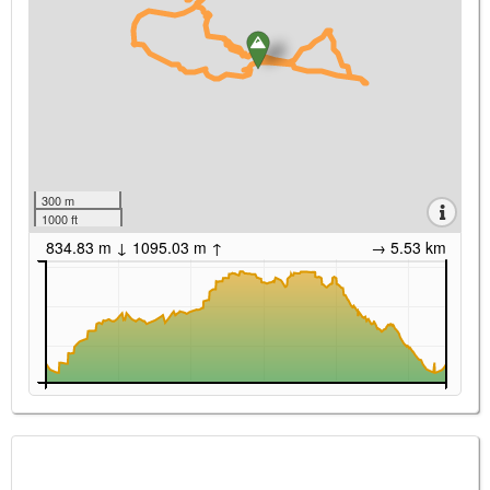
300 m
1000 ft
834.83 m ↓ 1095.03 m ↑
→ 5.53 km