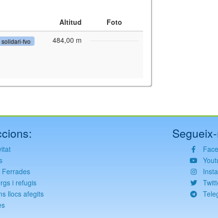
Altitud
Foto
484,00 m
solidari-fvo
y for interactive maps
,
OpenTopoMap
and its contributors
(
CC BY-SH 4.0
)
fic i Geològic de Catalunya
(
CC BY-SH 4.0
)
cions:
Segueix-
itat
Fac
s
Yout
s Ferrades
Inst
rgs i refugis
Twitt
ms llocs afegits
Tele
es
g