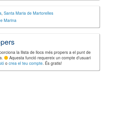
a
,
Santa Maria de Martorelles
de Marina
opers
orciona la llista de llocs més propers a el punt de
ta.
Aquesta funció requereix un compte d'usuari
sió
o
crea el teu compte
. És gratis!