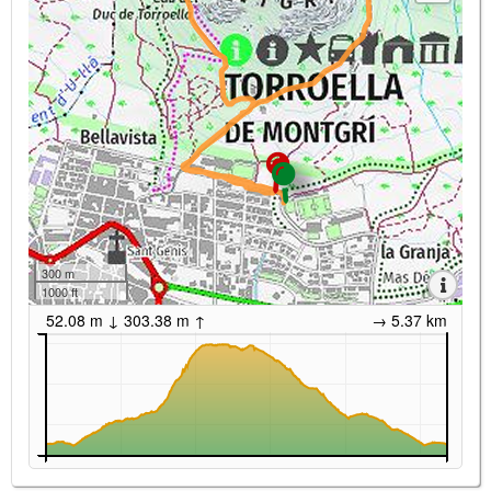
300 m
1000 ft
52.08 m ↓ 303.38 m ↑
→ 5.37 km