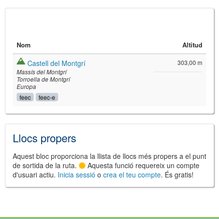
Nom
Altitud
Castell del Montgrí
303,00 m
Massís del Montgrí
Torroella de Montgrí
Europa
feec
feec-e
©
Leaflet
JS library for interactive maps
©
OpenStreetMap
,
OpenTopoMap
Llocs propers
and its contributors
(
CC BY-SH 4.0
)
©
Institut Cartogràfic i Geològic de
Catalunya
(
CC BY-SH 4.0
)
Aquest bloc proporciona la llista de llocs més propers a el punt
de sortida de la ruta.
Aquesta funció requereix un compte
d'usuari actiu.
Inicia sessió
o
crea el teu compte
. És gratis!