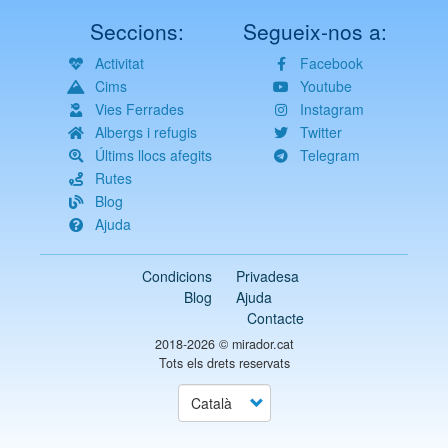
Seccions:
Segueix-nos a:
Activitat
Facebook
Cims
Youtube
Vies Ferrades
Instagram
Albergs i refugis
Twitter
Últims llocs afegits
Telegram
Rutes
Blog
Ajuda
Condicions
Privadesa
Blog
Ajuda
Contacte
2018-2026 ©
mirador.cat
Tots els drets reservats
Select
your
language