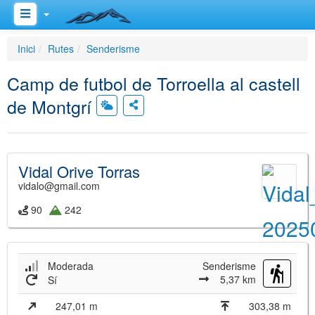
Inici
Rutes
Senderisme
Camp de futbol de Torroella al castell
de Montgrí
Vidal Orive Torras
vidalo@gmail.com
90
242
Moderada
Senderisme
5,37 km
Sí
247,01 m
303,38 m