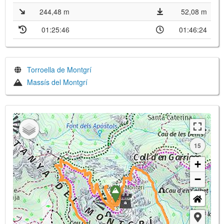
244,48 m
52,08 m
01:25:46
01:46:24
Torroella de Montgrí
Massís del Montgrí
15
+
−