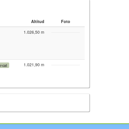
Altitud
Foto
1.026,50 m
1.021,90 m
r-cat
y for interactive maps
,
OpenTopoMap
and its contributors
(
CC BY-SH 4.0
)
fic i Geològic de Catalunya
(
CC BY-SH 4.0
)