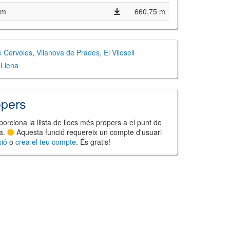
 m
660,75 m
e Cérvoles
,
Vilanova de Prades
,
El Vilosell
 Llena
opers
orciona la llista de llocs més propers a el punt de
ta.
Aquesta funció requereix un compte d'usuari
sió
o
crea el teu compte
. És gratis!