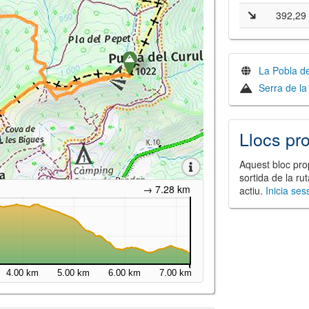
392,29
La Pobla d
Serra de la
Llocs pr
Aquest bloc prop
sortida de la ru
→ 7.28 km
actiu.
Inicia ses
4.00 km
5.00 km
6.00 km
7.00 km