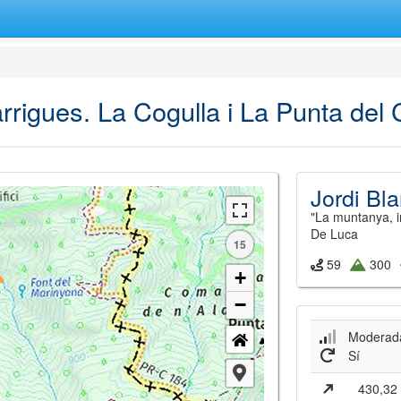
rrigues. La Cogulla i La Punta del 
Jordi Bla
"La muntanya, im
De Luca
15
59
300
+
−
Moderad
Sí
430,32