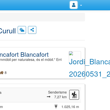
Curull
ncafort Blancafort
mòbil per naturalesa, és el mòbil." Erri
8
Senderisme
a
7,27 km
 m
1.025,16 m