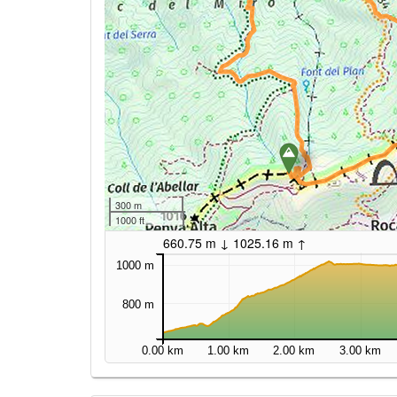
300 m
1000 ft
660.75 m ↓ 1025.16 m ↑
1000 m
800 m
0.00 km
1.00 km
2.00 km
3.00 km