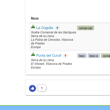
Nom
La Cogulla
comar-cat
Sostre Comarcal de les Garrigues
Serra de la Llena
La Pobla de Cérvoles
Vilanova
de Prades
Europa
Punta del Curull
feec
feec-e
coma
Serra de la Llena
El Vilosell
Vilanova de Prades
©
Leaflet
JS librar
Europa
©
OpenStreetMap
©
Institut Cartogrà
1