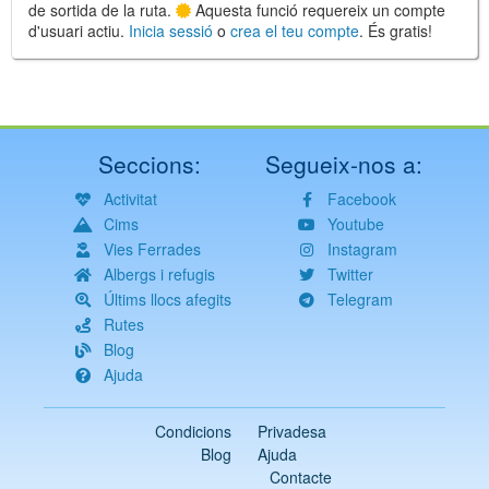
de sortida de la ruta.
Aquesta funció requereix un compte
d'usuari actiu.
Inicia sessió
o
crea el teu compte
. És gratis!
Seccions:
Segueix-nos a:
Activitat
Facebook
Cims
Youtube
Vies Ferrades
Instagram
Albergs i refugis
Twitter
Últims llocs afegits
Telegram
Rutes
Blog
Ajuda
Condicions
Privadesa
Blog
Ajuda
Contacte