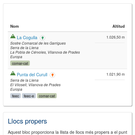
Nom
Altitud
La Cogulla
1.026,50 m
Sostre Comarcal de les Garrigues
Serra de la Llena
La Pobla de Cérvoles
Vilanova de Prades
Europa
comar-cat
©
Leaflet
JS library for interactive maps
Punta del Curull
1.021,90 m
©
OpenStreetMap
,
OpenTopoMap
Serra de la Llena
and its contributors
(
CC BY-SH 4.0
)
El Vilosell
Vilanova de Prades
©
Institut Cartogràfic i Geològic de
Europa
Catalunya
(
CC BY-SH 4.0
)
feec
feec-e
comar-cat
Llocs propers
Aquest bloc proporciona la llista de llocs més propers a el punt