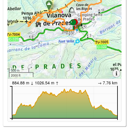
500 m
2000 ft
884.88 m ↓ 1026.54 m ↑
→ 7.76 km