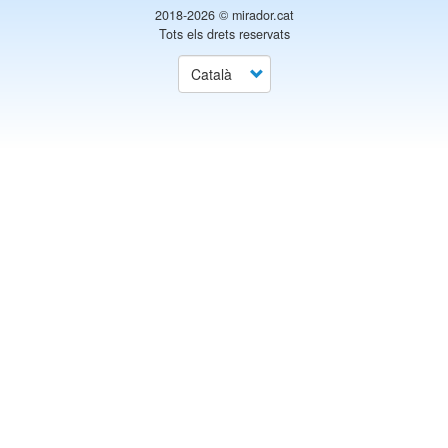
2018-2026 ©
mirador.cat
Tots els drets reservats
Select
your
language