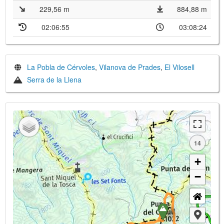
229,56 m
884,88 m
02:06:55
03:08:24
La Pobla de Cérvoles
,
Vilanova de Prades
,
El Vilosell
Serra de la Llena
14
+
−