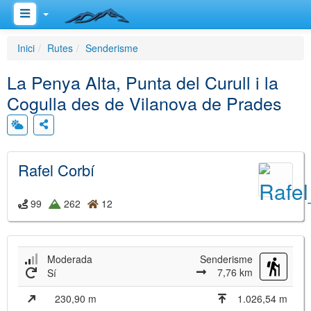
Inici
Rutes
Senderisme
La Penya Alta, Punta del Curull i la
Cogulla des de Vilanova de Prades
Rafel Corbí
99
262
12
Moderada
Senderisme
7,76 km
Sí
230,90 m
1.026,54 m