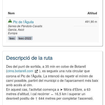
Nom
Altitud
Pic de l'Àguila
491,90 m
Serres de Pàndols-Cavalls
Garcia
Ascó
Europa
feec
feec-2022
©
Leaflet
JS library for interactive maps
©
OpenStreetMap
,
OpenTopoMap
Descripció de la ruta
and its contributors
(
CC BY-SH 4.0
)
©
Institut Cartogràfic i Geològic de
Catalunya
(
CC BY-SH 4.0
)
Des del punt de sortida, a 35 min en cotxe de Botarell
(
cims.botarell.com
), es segueix una ruta circular que
corona el Pic de l'Àguila. La intenció és repetir el mínim de
camí possible, partint del municipi o de l'aparcament més baix
amb accés al cim.
En aquest cas, l'activitat comença a ➤ Móra d'Ebre, a 63
metres d'altitud, i cal recórrer ↔ 16,5 km i superar un
desnivell positiu de ↑ 644 metres per completar l'ascensió.