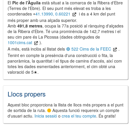
El
Pic de l'Àguila
està situat a la comarca de la Ribera d'Ebre
(Terres de l'Ebre). El seu punt més elevat es troba a les
coordenades ⌖
41.13990, 0.60221
i és a 4 km del punt
més proper amb una alçada superior.
Amb
491,8 metres
, ocupa la 77a posició al rànquing d'alçades
de la Ribera d'Ebre. Té una prominència de 142,7 metres i el
seu cim pare és La Picossa (dades obtingudes de
1001cims.cat
).
A més, està inclòs al llistat dels
🔴 522 Cims de la FEEC
.
Tenint en compte la presència d'una construcció o fita, la
panoràmica, la quantitat i el tipus de camins d'accés, així com
totes les dades esmentades anteriorment, el cim obté una
valoració de 5★.
Llocs propers
Aquest bloc proporciona la llista de llocs més propers a el punt
de sortida de la ruta.
Aquesta funció requereix un compte
d'usuari actiu.
Inicia sessió
o
crea el teu compte
. És gratis!