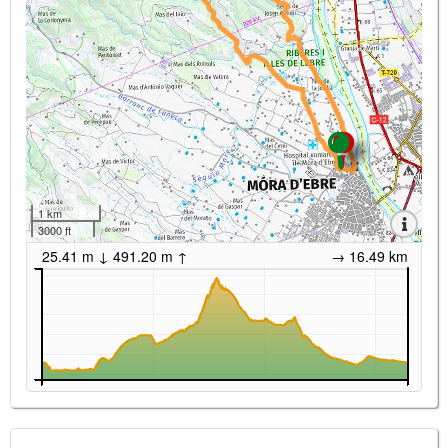
1 km
3000 ft
25.41 m ↓ 491.20 m ↑
→ 16.49 km