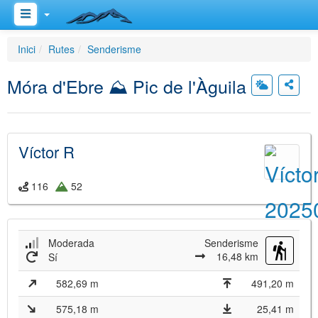
Inici
Rutes
Senderisme
Móra d'Ebre ⛰ Pic de l'Àguila
Víctor R
116
52
Moderada
Senderisme
16,48 km
Sí
582,69 m
491,20 m
575,18 m
25,41 m