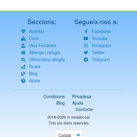
Seccions:
Segueix-nos a:
Activitat
Facebook
Cims
Youtube
Vies Ferrades
Instagram
Albergs i refugis
Twitter
Últims llocs afegits
Telegram
Rutes
Blog
Ajuda
Condicions
Privadesa
Blog
Ajuda
Contacte
2018-2026 ©
mirador.cat
Tots els drets reservats
Select