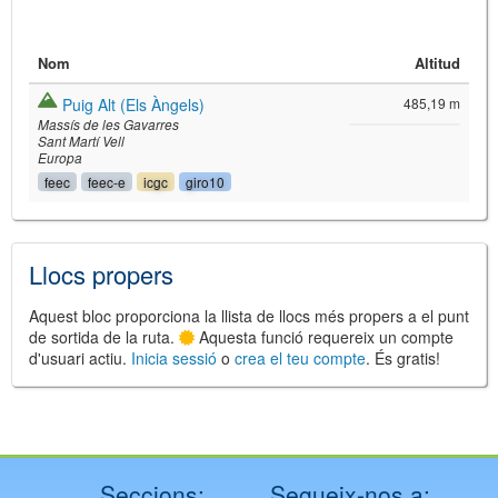
Nom
Altitud
Puig Alt (Els Àngels)
485,19 m
Massís de les Gavarres
Sant Martí Vell
Europa
feec
feec-e
icgc
giro10
©
Leaflet
JS library for interactive maps
©
OpenStreetMap
,
OpenTopoMap
Llocs propers
and its contributors
(
CC BY-SH 4.0
)
©
Institut Cartogràfic i Geològic de
Catalunya
(
CC BY-SH 4.0
)
Aquest bloc proporciona la llista de llocs més propers a el punt
de sortida de la ruta.
Aquesta funció requereix un compte
d'usuari actiu.
Inicia sessió
o
crea el teu compte
. És gratis!
Seccions:
Segueix-nos a: