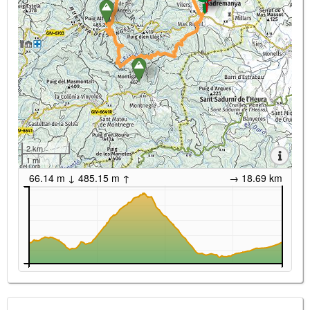
2 km
1 mi
66.14 m ↓ 485.15 m ↑
→ 18.69 km