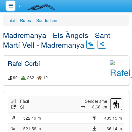
Inici
Rutes
Senderisme
Madremanya - Els Àngels - Sant
Martí Vell - Madremanya
Rafel Corbí
99
262
12
Fàcil
Senderisme
18,68 km
Sí
522,49 m
485,15 m
521,56 m
66,14 m