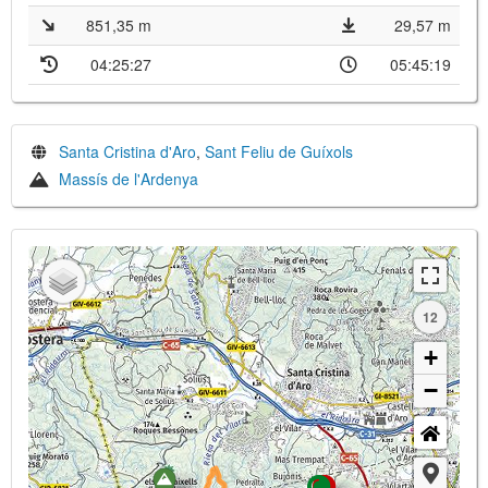
851,35 m
29,57 m
04:25:27
05:45:19
Santa Cristina d'Aro
,
Sant Feliu de Guíxols
Massís de l'Ardenya
12
+
−