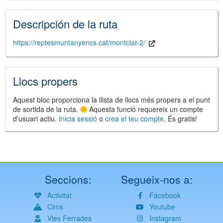
Descripción de la ruta
https://reptesmuntanyencs.cat/montclar-2/
Llocs propers
Aquest bloc proporciona la llista de llocs més propers a el punt
de sortida de la ruta.
Aquesta funció requereix un compte
d'usuari actiu.
Inicia sessió
o
crea el teu compte
. És gratis!
Seccions:
Segueix-nos a:
Activitat
Facebook
Cims
Youtube
Vies Ferrades
Instagram