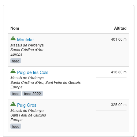
Nom
Altitud
Montclar
401,00 m
Massís de l'Ardenya
Santa Cristina d'Aro
Europa
feec
©
Leaflet
Puig de les Cols
416,80 m
JS library for interactive maps
Massís de l'Ardenya
©
OpenStreetMap
,
OpenTopoMap
Santa Cristina d'Aro
Sant Feliu de Guíxols
and its contributors
(
CC BY-SH 4.0
)
Europa
©
Institut Cartogràfic i Geològic de
feec
feec-2022
Catalunya
(
CC BY-SH 4.0
)
Puig Gros
325,00 m
Massís de l'Ardenya
Sant Feliu de Guíxols
Europa
feec