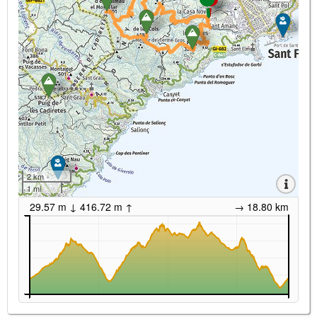
2 km
1 mi
29.57 m ↓ 416.72 m ↑
→ 18.80 km