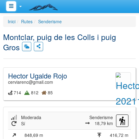
Inici
Rutes
Senderisme
Montclar, puig de les Colls i puig
Gros
Hector Ugalde Rojo
cerviarenc@gmail.com
714
812
85
Moderada
Senderisme
18,79 km
Sí
848,69 m
416,72 m