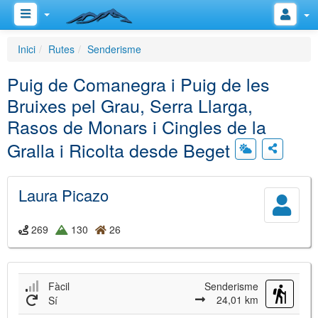
Inici
Rutes
Senderisme
Puig de Comanegra i Puig de les
Bruixes pel Grau, Serra Llarga,
Rasos de Monars i Cingles de la
Gralla i Ricolta desde Beget
Laura Picazo
269
130
26
Fàcil
Senderisme
24,01 km
Sí