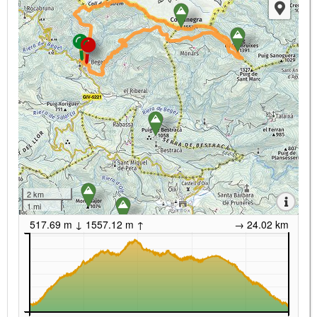
2 km
1 mi
517.69 m ↓ 1557.12 m ↑
→ 24.02 km