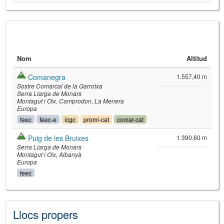
Nom
Altitud
Comanegra
1.557,40 m
Sostre Comarcal de la Garrotxa
Serra Llarga de Monars
Montagut i Oix
Camprodon
La Menera
Europa
feec
feec-e
icgc
promi-cat
comar-cat
©
Leaflet
JS library for interactive maps
Puig de les Bruixes
1.390,60 m
©
OpenStreetMap
,
OpenTopoMap
Serra Llarga de Monars
and its contributors
(
CC BY-SH 4.0
)
Montagut i Oix
Albanyà
©
Institut Cartogràfic i Geològic de
Europa
Catalunya
(
CC BY-SH 4.0
)
feec
Llocs propers