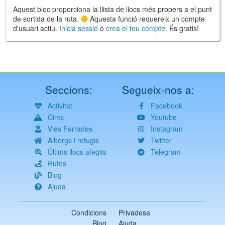
Aquest bloc proporciona la llista de llocs més propers a el punt
de sortida de la ruta.
Aquesta funció requereix un compte
d'usuari actiu.
Inicia sessió
o
crea el teu compte
. És gratis!
Seccions:
Segueix-nos a:
Activitat
Facebook
Cims
Youtube
Vies Ferrades
Instagram
Albergs i refugis
Twitter
Últims llocs afegits
Telegram
Rutes
Blog
Ajuda
Condicions
Privadesa
Blog
Ajuda