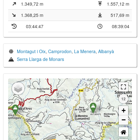
1.349,72 m
1.557,12 m
1.368,25 m
517,69 m
03:44:47
08:39:04
Montagut i Oix
,
Camprodon
,
La Menera
,
Albanyà
Serra Llarga de Monars
12
+
−