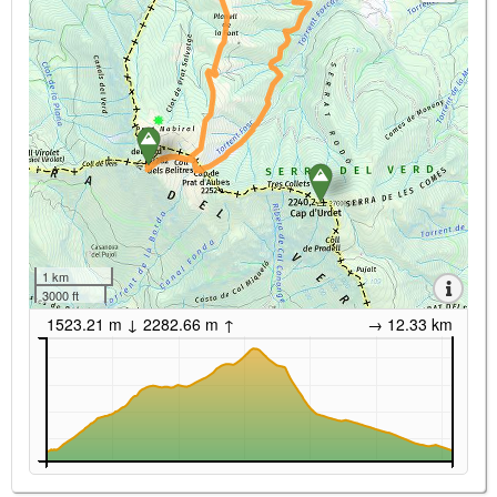
1 km
3000 ft
1523.21 m ↓ 2282.66 m ↑
→ 12.33 km