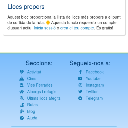
Llocs propers
Aquest bloc proporciona la llista de llocs més propers a el punt
de sortida de la ruta.
Aquesta funció requereix un compte
d'usuari actiu.
Inicia sessió
o
crea el teu compte
. És gratis!
Seccions:
Segueix-nos a:
Activitat
Facebook
Cims
Youtube
Vies Ferrades
Instagram
Albergs i refugis
Twitter
Últims llocs afegits
Telegram
Rutes
Blog
Ajuda