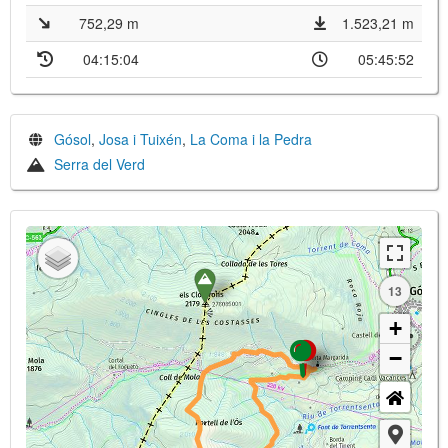
752,29 m
1.523,21 m
04:15:04
05:45:52
Gósol
,
Josa i Tuixén
,
La Coma i la Pedra
Serra del Verd
13
+
−