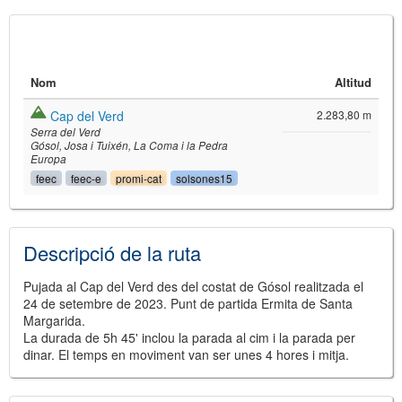
Nom
Altitud
Cap del Verd
2.283,80 m
Serra del Verd
Gósol
Josa i Tuixén
La Coma i la Pedra
Europa
feec
feec-e
promi-cat
solsones15
©
Leaflet
JS library for interactive maps
©
OpenStreetMap
,
OpenTopoMap
Descripció de la ruta
and its contributors
(
CC BY-SH 4.0
)
©
Institut Cartogràfic i Geològic de
Catalunya
(
CC BY-SH 4.0
)
Pujada al Cap del Verd des del costat de Gósol realitzada el
24 de setembre de 2023. Punt de partida Ermita de Santa
Margarida.
La durada de 5h 45' inclou la parada al cim i la parada per
dinar. El temps en moviment van ser unes 4 hores i mitja.