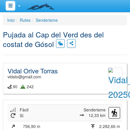
Inici
Rutes
Senderisme
Pujada al Cap del Verd des del
costat de Gósol
Vidal Orive Torras
vidalo@gmail.com
90
242
Fàcil
Senderisme
12,33 km
Sí
756,90 m
2.282,66 m