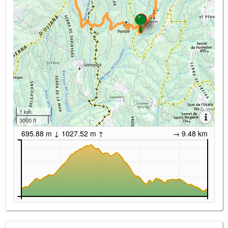
1 km
3000 ft
695.88 m ↓ 1027.52 m ↑
→ 9.48 km