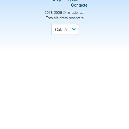
Contacte
2018-2026 ©
mirador.cat
Tots els drets reservats
Select
your
language