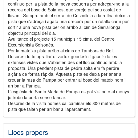
continuo per la pista de la meva esquerra per adreçar-me a la
recerca del bosc de Solanes, que vorejo pel seu costat de
llevant. Sempre amb el serrat de Coscollola a la retina deixo la
pista que s'adreça i agafo una drecera per on retallo camí per
sortir a una nova pista per on arribo al cim de Serrallonga,
objectiu principal del dia.
Avui tanco el projecte 15 municipis 15 cims, del Centre
Excursionista Solsonès.
Per la mateixa pista arribo al cims de Tambors de Rof.
Després de fotografiar el vèrtex geodèsic i gaudir de les
extenses vistes que s'abasten des del lloc continuo amb la
proposta. Una pendent pista de pedra solta em fa perdre
alçària de forma ràpida. Aquesta pista es deixa per anar a
creuar la rasa de Pampa per entrar al bosc del mateix nom i
arribar a Pampa.
L'església de Santa Maria de Pampa es pot visitar, o al menys
jo trobo la porta sense tancar.
Després de la visita només cal caminar els 800 metres de
pista que falten per arribar a l'aparcament.
Llocs propers