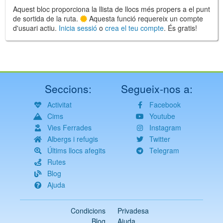
Aquest bloc proporciona la llista de llocs més propers a el punt
de sortida de la ruta.
Aquesta funció requereix un compte
d'usuari actiu.
Inicia sessió
o
crea el teu compte
. És gratis!
Seccions:
Segueix-nos a:
Activitat
Facebook
Cims
Youtube
Vies Ferrades
Instagram
Albergs i refugis
Twitter
Últims llocs afegits
Telegram
Rutes
Blog
Ajuda
Condicions
Privadesa
Blog
Ajuda