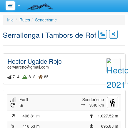
Inici
Rutes
Senderisme
Serrallonga i Tambors de Rof
Hector Ugalde Rojo
cerviarenc@gmail.com
714
812
85
Fàcil
Senderisme
9,48 km
Sí
408,81 m
1.027,52 m
416,53 m
695,88 m