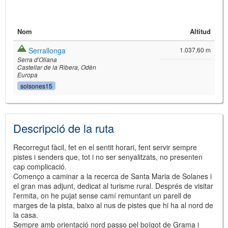
Nom
Altitud
Serrallonga
1.037,60 m
Serra d'Oliana
Castellar de la Ribera
Odèn
Europa
solsones15
©
Leaflet
JS library for interactive maps
©
OpenStreetMap
,
OpenTopoMap
Descripció de la ruta
and its contributors
(
CC BY-SH 4.0
)
©
Institut Cartogràfic i Geològic de
Catalunya
(
CC BY-SH 4.0
)
Recorregut fàcil, fet en el sentit horari, fent servir sempre
pistes i senders que, tot i no ser senyalitzats, no presenten
cap complicació.
Començo a caminar a la recerca de Santa Maria de Solanes i
el gran mas adjunt, dedicat al turisme rural. Després de visitar
l'ermita, on he pujat sense camí remuntant un parell de
marges de la pista, baixo al nus de pistes que hi ha al nord de
la casa.
Sempre amb orientació nord passo pel boïgot de Grama i