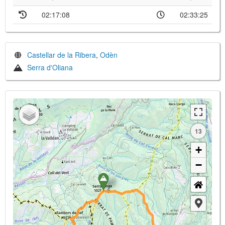
02:17:08
02:33:25
Castellar de la Ribera
,
Odèn
Serra d'Oliana
13
+
−