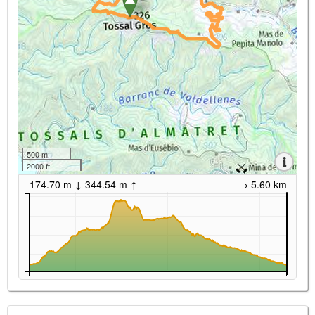
500 m
2000 ft
174.70 m ↓ 344.54 m ↑
→ 5.60 km