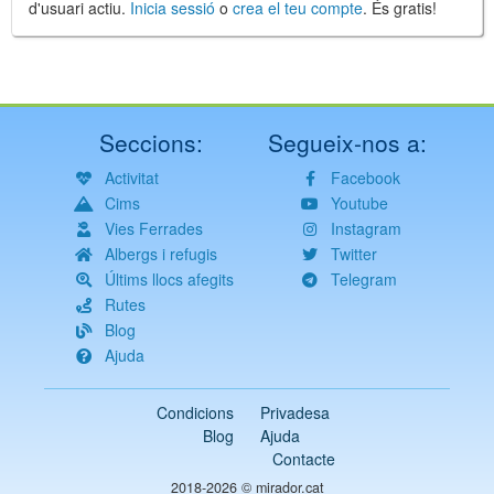
d'usuari actiu.
Inicia sessió
o
crea el teu compte
. És gratis!
Seccions:
Segueix-nos a:
Activitat
Facebook
Cims
Youtube
Vies Ferrades
Instagram
Albergs i refugis
Twitter
Últims llocs afegits
Telegram
Rutes
Blog
Ajuda
Condicions
Privadesa
Blog
Ajuda
Contacte
2018-2026 ©
mirador.cat