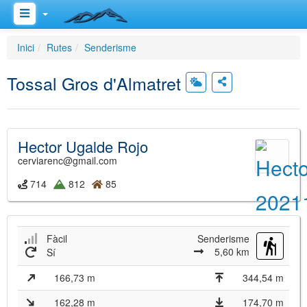
Inici
Rutes
Senderisme
Tossal Gros d'Almatret
Hector Ugalde Rojo
cerviarenc@gmail.com
714
812
85
Fàcil
Senderisme
5,60 km
Sí
166,73 m
344,54 m
162,28 m
174,70 m