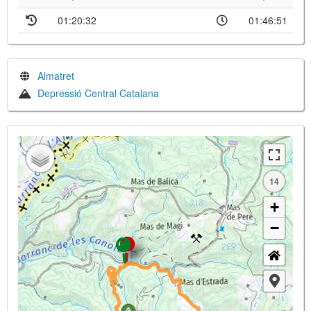
01:20:32
01:46:51
Almatret
Depressió Central Catalana
14
+
−