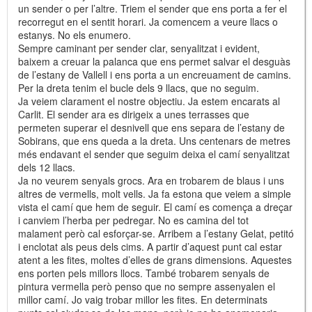
un sender o per l’altre. Triem el sender que ens porta a fer el
recorregut en el sentit horari. Ja comencem a veure llacs o
estanys. No els enumero.
Sempre caminant per sender clar, senyalitzat i evident,
baixem a creuar la palanca que ens permet salvar el desguàs
de l’estany de Vallell i ens porta a un encreuament de camins.
Per la dreta tenim el bucle dels 9 llacs, que no seguim.
Ja veiem clarament el nostre objectiu. Ja estem encarats al
Carlit. El sender ara es dirigeix a unes terrasses que
permeten superar el desnivell que ens separa de l’estany de
Sobirans, que ens queda a la dreta. Uns centenars de metres
més endavant el sender que seguim deixa el camí senyalitzat
dels 12 llacs.
Ja no veurem senyals grocs. Ara en trobarem de blaus i uns
altres de vermells, molt vells. Ja fa estona que veiem a simple
vista el camí que hem de seguir. El camí es comença a dreçar
i canviem l’herba per pedregar. No es camina del tot
malament però cal esforçar-se. Arribem a l’estany Gelat, petitó
i enclotat als peus dels cims. A partir d’aquest punt cal estar
atent a les fites, moltes d’elles de grans dimensions. Aquestes
ens porten pels millors llocs. També trobarem senyals de
pintura vermella però penso que no sempre assenyalen el
millor camí. Jo vaig trobar millor les fites. En determinats