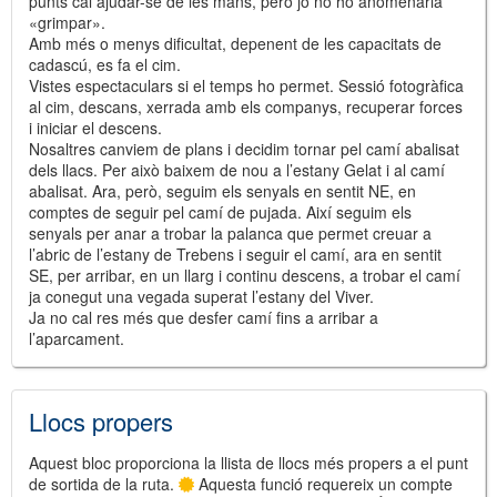
punts cal ajudar-se de les mans, però jo no ho anomenaria
«grimpar».
Amb més o menys dificultat, depenent de les capacitats de
cadascú, es fa el cim.
Vistes espectaculars si el temps ho permet. Sessió fotogràfica
al cim, descans, xerrada amb els companys, recuperar forces
i iniciar el descens.
Nosaltres canviem de plans i decidim tornar pel camí abalisat
dels llacs. Per això baixem de nou a l’estany Gelat i al camí
abalisat. Ara, però, seguim els senyals en sentit NE, en
comptes de seguir pel camí de pujada. Així seguim els
senyals per anar a trobar la palanca que permet creuar a
l’abric de l’estany de Trebens i seguir el camí, ara en sentit
SE, per arribar, en un llarg i continu descens, a trobar el camí
ja conegut una vegada superat l’estany del Viver.
Ja no cal res més que desfer camí fins a arribar a
l’aparcament.
Llocs propers
Aquest bloc proporciona la llista de llocs més propers a el punt
de sortida de la ruta.
Aquesta funció requereix un compte