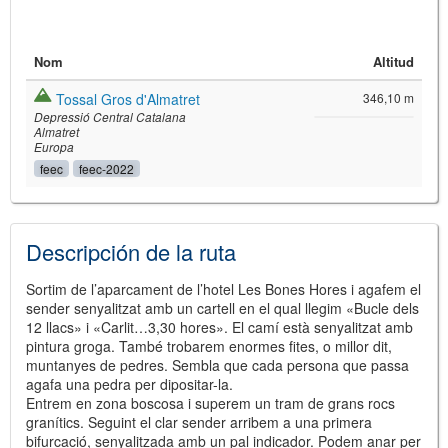
Nom
Altitud
Tossal Gros d'Almatret
346,10 m
Depressió Central Catalana
Almatret
Europa
feec
feec-2022
©
Leaflet
JS library for interactive maps
©
OpenStreetMap
,
OpenTopoMap
Descripción de la ruta
and its contributors
(
CC BY-SH 4.0
)
©
Institut Cartogràfic i Geològic de
Catalunya
(
CC BY-SH 4.0
)
Sortim de l’aparcament de l’hotel Les Bones Hores i agafem el
sender senyalitzat amb un cartell en el qual llegim «Bucle dels
12 llacs» i «Carlit…3,30 hores». El camí està senyalitzat amb
pintura groga. També trobarem enormes fites, o millor dit,
muntanyes de pedres. Sembla que cada persona que passa
agafa una pedra per dipositar-la.
Entrem en zona boscosa i superem un tram de grans rocs
granítics. Seguint el clar sender arribem a una primera
bifurcació, senyalitzada amb un pal indicador. Podem anar per