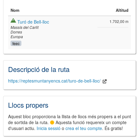
Nom
Altitud
Turó de Bell-lloc
1.702,00 m
Massís del Carlit
Dorres
Europa
feec
©
Leaflet
JS library for interactive maps
©
OpenStreetMap
,
OpenTopoMap
Descripció de la ruta
and its contributors
(
CC BY-SH 4.0
)
©
Institut Cartogràfic i Geològic de
Catalunya
(
CC BY-SH 4.0
)
https://reptesmuntanyencs.cat/turo-de-bell-lloc/
Llocs propers
Aquest bloc proporciona la llista de llocs més propers a el punt
de sortida de la ruta.
Aquesta funció requereix un compte
d'usuari actiu.
Inicia sessió
o
crea el teu compte
. És gratis!