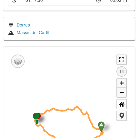
01:17:30
02:02:11
Dorres
Massís del Carlit
14
+
−