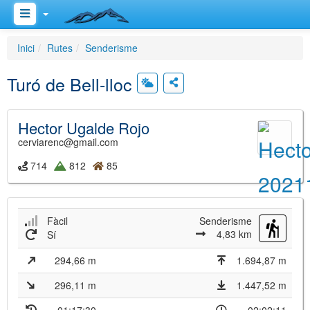
Inici
Rutes
Senderisme
Turó de Bell-lloc
Hector Ugalde Rojo
cerviarenc@gmail.com
714
812
85
Fàcil
Senderisme
4,83 km
Sí
294,66 m
1.694,87 m
296,11 m
1.447,52 m