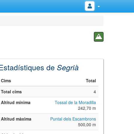
Estadístiques de
Segrià
Cims
Total
Total cims
4
Altitud mínima
Tossal de la Moradilla
242,70 m
Altitud màxima
Puntal dels Escambrons
500,00 m