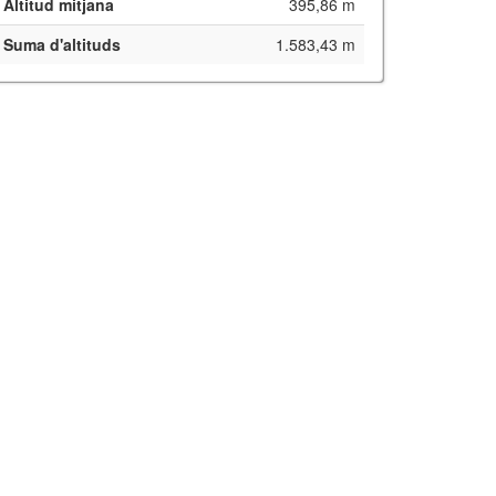
Altitud mitjana
395,86 m
Suma d'altituds
1.583,43 m