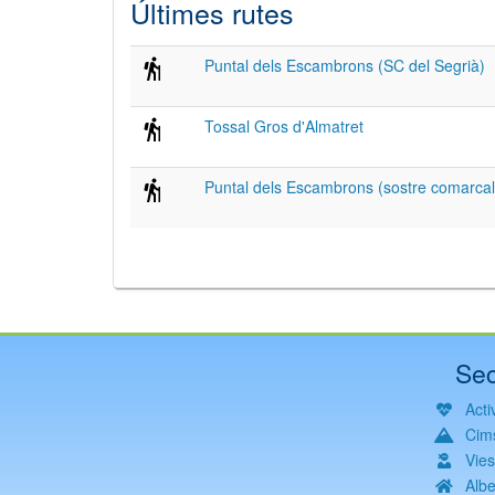
Últimes rutes
Puntal dels Escambrons (SC del Segrià)
Tossal Gros d'Almatret
Puntal dels Escambrons (sostre comarcal
Sec
Activ
Cim
Vie
Albe