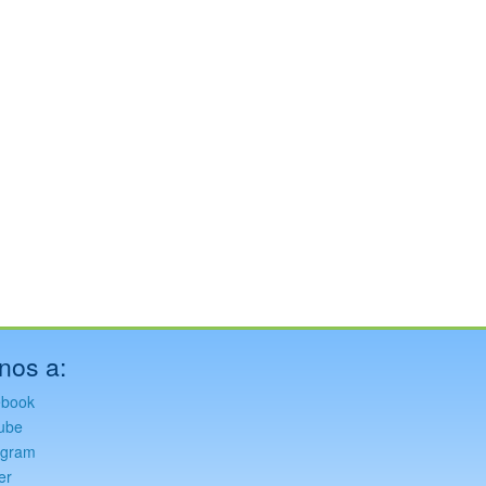
nos a:
ebook
ube
agram
er