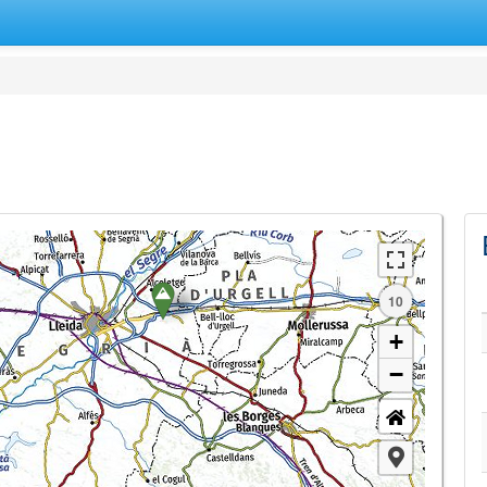
10
+
−