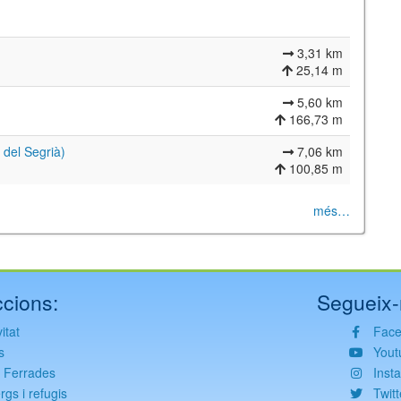
3,31 km
25,14 m
5,60 km
166,73 m
 del Segrià)
7,06 km
100,85 m
més…
©
Leaflet
JS library for interactive maps
©
OpenStreetMap
,
OpenTopoMap
and its contributors
(
CC BY-SH 4.0
)
©
Institut Cartogràfic i Geològic de Catalunya
(
CC BY-SH 4.0
)
cions:
Segueix-
itat
Fac
s
Yout
s Ferrades
Inst
rgs i refugis
Twitt