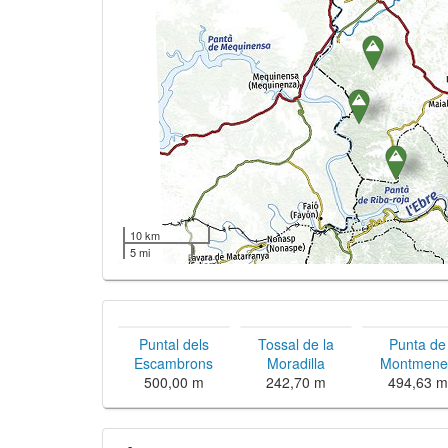
10 km
5 mi
Puntal dels
Tossal de la
Punta de
Escambrons
Moradilla
Montmene
500,00 m
242,70 m
494,63 m