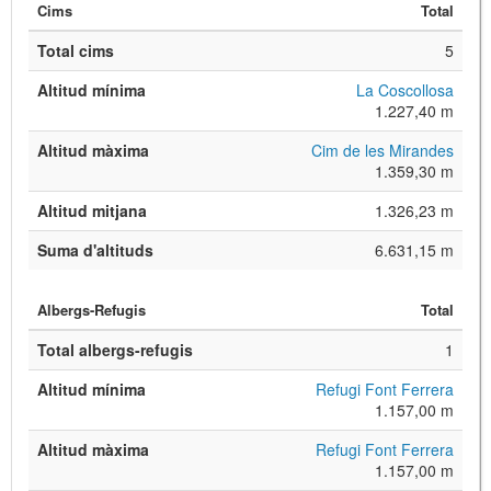
Cims
Total
Total cims
5
Altitud mínima
La Coscollosa
1.227,40 m
Altitud màxima
Cim de les Mirandes
1.359,30 m
Altitud mitjana
1.326,23 m
Suma d'altituds
6.631,15 m
Albergs-Refugis
Total
Total albergs-refugis
1
Altitud mínima
Refugi Font Ferrera
1.157,00 m
Altitud màxima
Refugi Font Ferrera
1.157,00 m