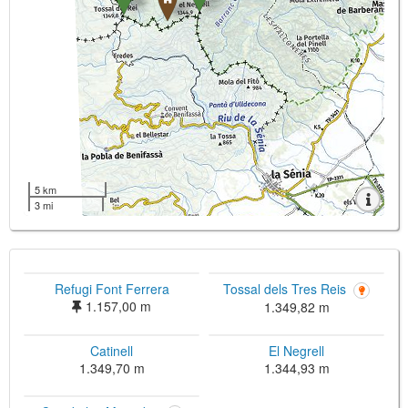
5 km
3 mi
Refugi Font Ferrera
Tossal dels Tres Reis
1.157,00 m
1.349,82 m
Catinell
El Negrell
1.349,70 m
1.344,93 m