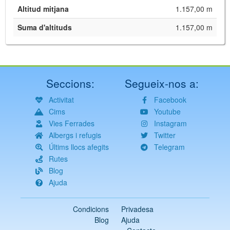
Altitud mitjana
1.157,00 m
Suma d'altituds
1.157,00 m
Seccions:
Segueix-nos a:
Activitat
Facebook
Cims
Youtube
Vies Ferrades
Instagram
Albergs i refugis
Twitter
Últims llocs afegits
Telegram
Rutes
Blog
Ajuda
Condicions
Privadesa
Blog
Ajuda