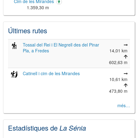
Cim de les Mirandes
1.359,30 m
Últimes rutes
Tossal del Rei i El Negrell des del Pinar
Pla, a Fredes
14,01 km
©
Leaflet
602,63 m
JS library for interactive maps
©
OpenStreetMap
,
OpenTopoMap
Catinell i cim de les Mirandes
and its contributors
(
CC BY-SH 4.0
)
©
Institut Cartogràfic i Geològic de
10,61 km
Catalunya
(
CC BY-SH 4.0
)
473,80 m
més…
Estadístiques de
La Sénia