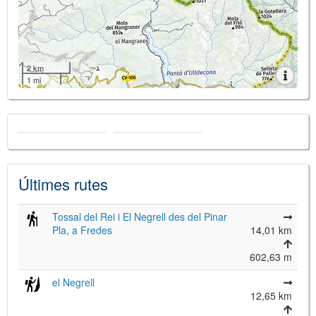
2 km
1 mi
Últimes rutes
Tossal del Rei i El Negrell des del Pinar
Pla, a Fredes
14,01 km
602,63 m
el Negrell
12,65 km