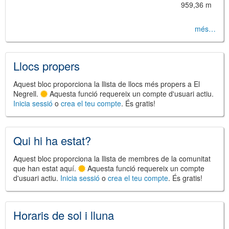
959,36 m
més…
©
Leaflet
JS library for interactive maps
©
OpenStreetMap
,
OpenTopoMap
Llocs propers
and its contributors
(
CC BY-SH 4.0
)
©
Institut Cartogràfic i Geològic de
Catalunya
(
CC BY-SH 4.0
)
Aquest bloc proporciona la llista de llocs més propers a El
Negrell.
Aquesta funció requereix un compte d'usuari actiu.
Inicia sessió
o
crea el teu compte
. És gratis!
Qui hi ha estat?
Aquest bloc proporciona la llista de membres de la comunitat
que han estat aquí.
Aquesta funció requereix un compte
d'usuari actiu.
Inicia sessió
o
crea el teu compte
. És gratis!
Horaris de sol i lluna