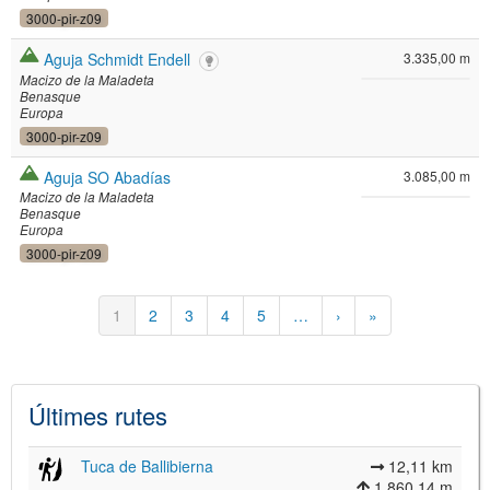
3000-pir-z09
Aguja Schmidt Endell
3.335,00 m
Macizo de la Maladeta
Benasque
Europa
3000-pir-z09
Aguja SO Abadías
3.085,00 m
Macizo de la Maladeta
Benasque
Europa
3000-pir-z09
Paginació
Pàgina
1
Pàgina
2
Pàgina
3
Pàgina
4
Pàgina
5
…
Pàgina
›
Última
»
actual
següent
pàgina
Últimes rutes
Tuca de Ballibierna
12,11 km
1.860,14 m