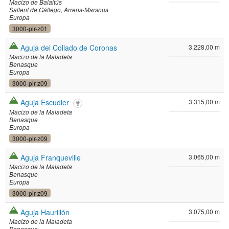
Macizo de Balaitús
Sallent de Gállego
Arrens-Marsous
Europa
3000-pir-z01
Aguja del Collado de Coronas
3.228,00 m
Macizo de la Maladeta
Benasque
Europa
3000-pir-z09
Aguja Escudier
3.315,00 m
Macizo de la Maladeta
Benasque
Europa
3000-pir-z09
Aguja Franqueville
3.065,00 m
Macizo de la Maladeta
Benasque
Europa
3000-pir-z09
Aguja Haurillón
3.075,00 m
Macizo de la Maladeta