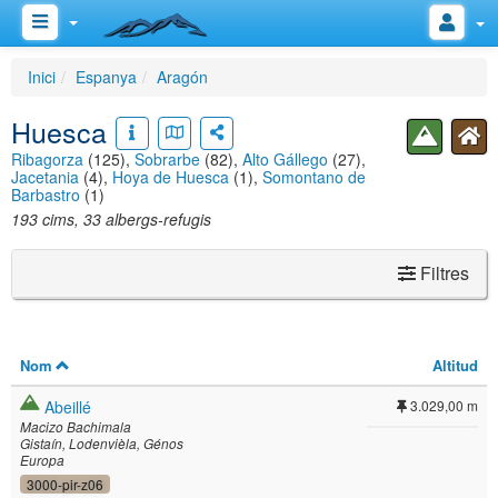
Inici
Espanya
Aragón
Huesca
Ribagorza
(125),
Sobrarbe
(82),
Alto Gállego
(27),
Jacetania
(4),
Hoya de Huesca
(1),
Somontano de
Barbastro
(1)
193 cims, 33 albergs-refugis
Filtres
Nom
Altitud
Abeillé
3.029,00 m
Macizo Bachimala
Gistaín
Lodenvièla
Génos
Europa
3000-pir-z06