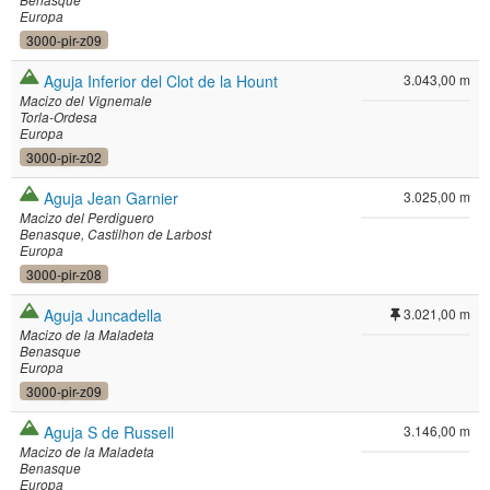
Benasque
Europa
3000-pir-z09
Aguja Inferior del Clot de la Hount
3.043,00 m
Macizo del Vignemale
Torla-Ordesa
Europa
3000-pir-z02
Aguja Jean Garnier
3.025,00 m
Macizo del Perdiguero
Benasque
Castilhon de Larbost
Europa
3000-pir-z08
Aguja Juncadella
3.021,00 m
Macizo de la Maladeta
Benasque
Europa
3000-pir-z09
Aguja S de Russell
3.146,00 m
Macizo de la Maladeta
Benasque
Europa