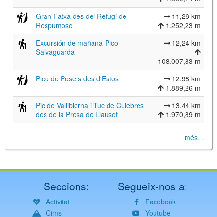
Gran Fatxa des del Refugi de
11,26 km
Respumoso
1.252,23 m
Excursión de mañana-Pico
12,24 km
Salvaguarda
108.007,83 m
Pico de Posets des d'Estos
12,98 km
1.889,26 m
Pic de Vallibierna i Tuc de Culebres
13,44 km
des de la Presa de Llauset
1.970,89 m
més…
Seccions:
Segueix-nos a:
Activitat
Facebook
Cims
Youtube