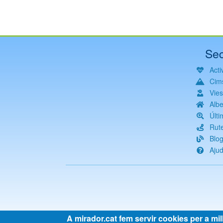
Sec
Activ
Cim
Vie
Albe
Últi
Rut
Blo
Aju
A mirador.cat fem servir cookies per a mil