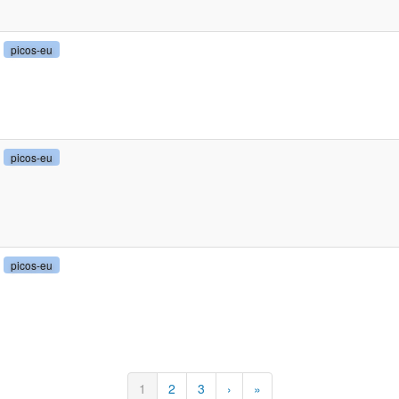
picos-eu
picos-eu
picos-eu
Pàgina
1
Pàgina
2
Pàgina
3
Pàgina
›
Última
»