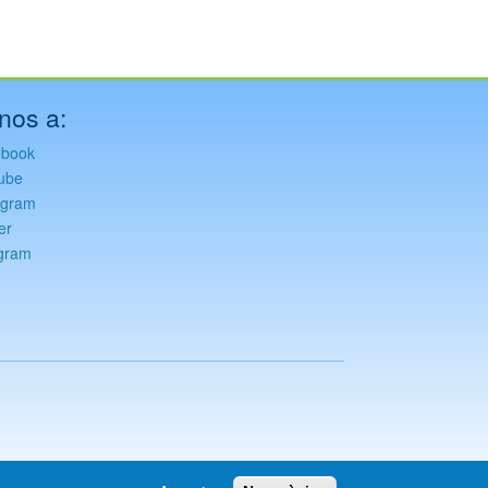
nos a:
ebook
ube
agram
er
gram