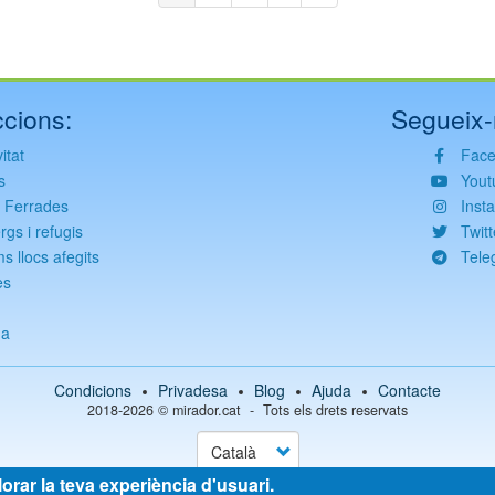
actual
següent
pàgina
cions:
Segueix-
itat
Fac
s
Yout
s Ferrades
Inst
rgs i refugis
Twitt
ms llocs afegits
Tele
es
g
da
Condicions
Privadesa
Blog
Ajuda
Contacte
2018-2026 ©
mirador.cat
Tots els drets reservats
Select
your
language
lorar la teva experiència d'usuari.