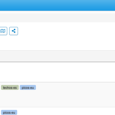
techos-es
picos-eu
picos-eu