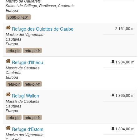
Macizo de Cauterets
Sallent de Gállego
Panticosa
Cauterets
Europa
3000-pir-z01
Refuge des Oulettes de Gaube
2.151,00 m
Macizo del Vignemale
Cautarés
Europa
refu-pir
refu-pir-fr
Refuge d'Ilhéou
1.984,00 m
Massís de Cautarés
Cautarés
Europa
refu-pir
refu-pir-fr
Refugi Wallon
1.865,00 m
Massís de Cautarés
Cautarés
Europa
refu-pir
refu-pir-fr
Refuge d'Estom
1.804,00 m
Macizo del Vignemale
Cautarés