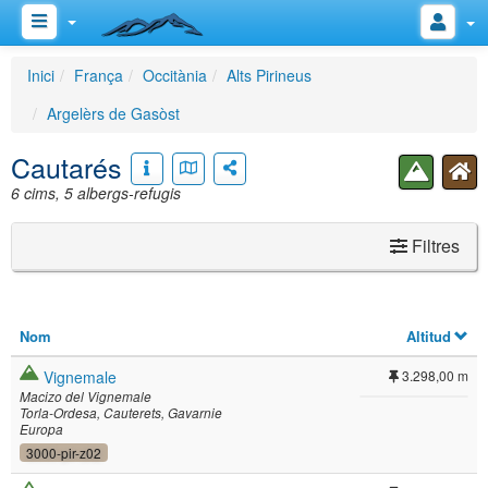
Inici
França
Occitània
Alts Pirineus
Argelèrs de Gasòst
Cautarés
6 cims, 5 albergs-refugis
Filtres
Nom
Altitud
Vignemale
3.298,00 m
Macizo del Vignemale
Torla-Ordesa
Cauterets
Gavarnie
Europa
3000-pir-z02