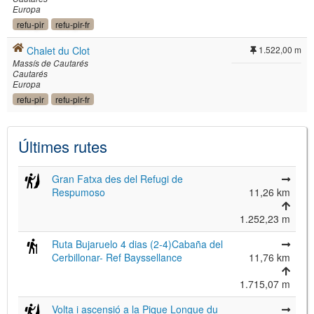
Europa
refu-pir
refu-pir-fr
Chalet du Clot
1.522,00 m
Massís de Cautarés
Cautarés
Europa
refu-pir
refu-pir-fr
Últimes rutes
Gran Fatxa des del Refugi de
Respumoso
11,26 km
1.252,23 m
Ruta Bujaruelo 4 dias (2-4)Cabaña del
Cerbillonar- Ref Bayssellance
11,76 km
1.715,07 m
Volta i ascensió a la Pique Longue du