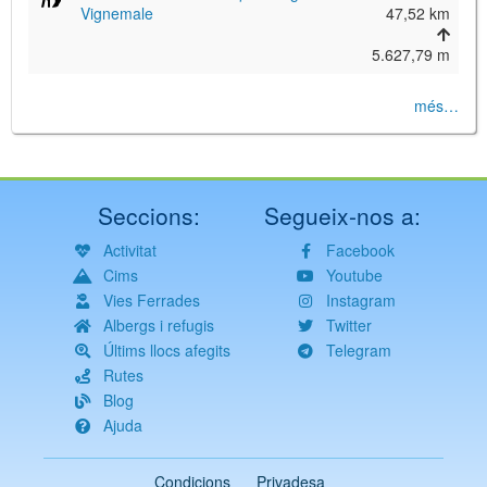
Vignemale
47,52 km
5.627,79 m
més…
Seccions:
Segueix-nos a:
Activitat
Facebook
Cims
Youtube
Vies Ferrades
Instagram
Albergs i refugis
Twitter
Últims llocs afegits
Telegram
Rutes
Blog
Ajuda
Condicions
Privadesa