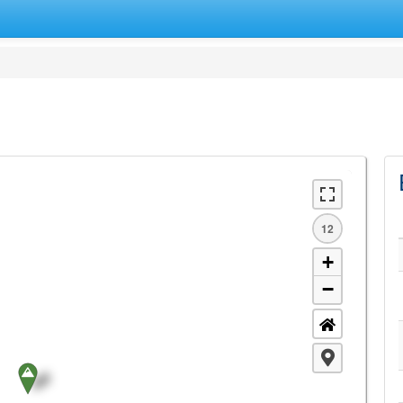
12
+
−