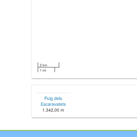
2 km
1 mi
Puig dels
Escaravatets
1.342,00 m