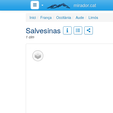
mirador.cat
Inici
França
Occitània
Aude
Limós
Salvesinas
1 cim