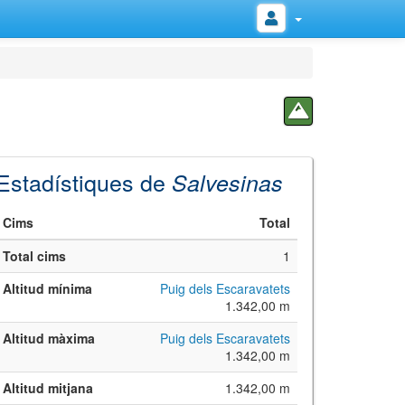
Estadístiques de
Salvesinas
Cims
Total
Total cims
1
Altitud mínima
Puig dels Escaravatets
1.342,00 m
Altitud màxima
Puig dels Escaravatets
1.342,00 m
Altitud mitjana
1.342,00 m