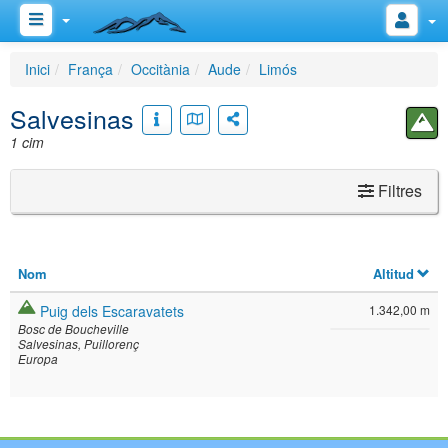
Inici
França
Occitània
Aude
Limós
Salvesinas
1 cim
Filtres
Nom
Altitud
Puig dels Escaravatets
1.342,00 m
Bosc de Boucheville
Salvesinas
Puillorenç
Europa