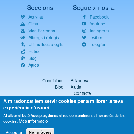
Seccions:
Segueix-nos a:
Activitat
Facebook
Cims
Youtube
Vies Ferrades
Instagram
Albergs i refugis
Twitter
Últims llocs afegits
Telegram
Rutes
Blog
Ajuda
Condicions
Privadesa
Blog
Ajuda
Contacte
A mirador.cat fem servir cookies per a millorar la teva
2018-2026 ©
mirador.cat
Tots els drets reservats
experiència d'usuari.
Select
Al clicar el botó Acceptar, dones el teu consentiment al nostre ús de les
Més informació
your
cookies.
language
Acceptar
No, gràcies