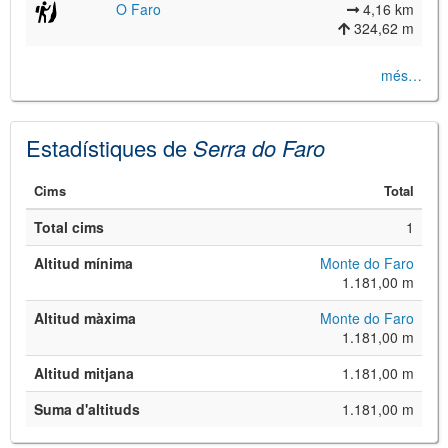
O Faro
4,16 km
324,62 m
més…
Estadístiques de
Serra do Faro
©
Leaflet
Cims
Total
JS library for interactive maps
©
OpenStreetMap
,
OpenTopoMap
Total cims
1
and its contributors
(
CC BY-SH 4.0
)
©
Institut Cartogràfic i Geològic de
Altitud mínima
Monte do Faro
Catalunya
(
CC BY-SH 4.0
)
1.181,00 m
Altitud màxima
Monte do Faro
1.181,00 m
Altitud mitjana
1.181,00 m
Suma d'altituds
1.181,00 m