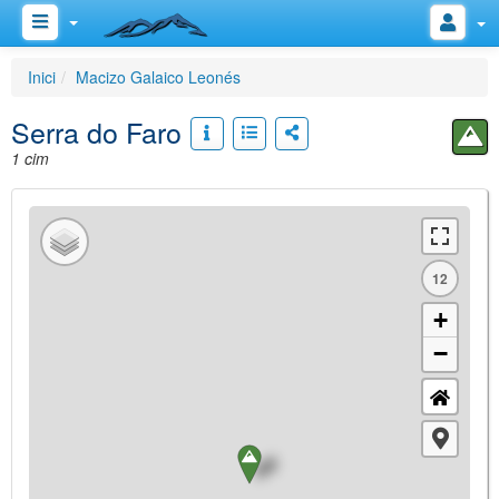
Inici
Macizo Galaico Leonés
Serra do Faro
1 cim
12
+
−