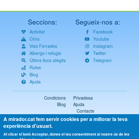
Seccions:
Segueix-nos a:
Activitat
Facebook
Cims
Youtube
Vies Ferrades
Instagram
Albergs i refugis
Twitter
Últims llocs afegits
Telegram
Rutes
Blog
Ajuda
Condicions
Privadesa
Blog
Ajuda
Contacte
A mirador.cat fem servir cookies per a millorar la teva
2018-2026 ©
mirador.cat
Tots els drets reservats
experiència d'usuari.
Select
Al clicar el botó Acceptar, dones el teu consentiment al nostre ús de les