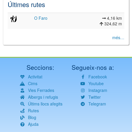
Últimes rutes
O Faro
4,16 km
324,62 m
més…
Seccions:
Segueix-nos a:
Activitat
Facebook
Cims
Youtube
Vies Ferrades
Instagram
Albergs i refugis
Twitter
Últims llocs afegits
Telegram
Rutes
Blog
Ajuda