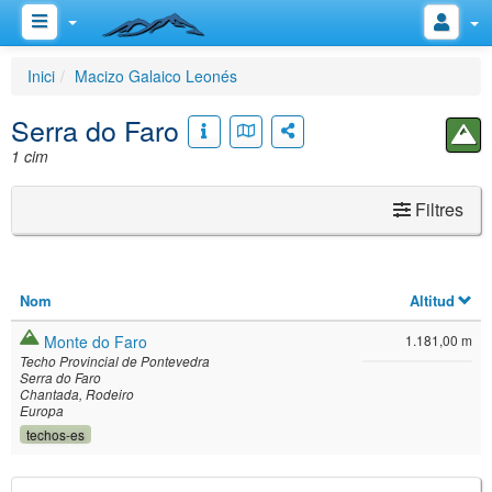
Inici
Macizo Galaico Leonés
Serra do Faro
1 cim
Filtres
Nom
Altitud
Monte do Faro
1.181,00 m
Techo Provincial de Pontevedra
Serra do Faro
Chantada
Rodeiro
Europa
techos-es