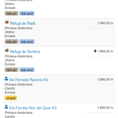
Ordino
Europa
refu-pir
refu-and
Refugi de Rialb
1.990,00 m
Pirineus Andorrans
Ordino
Europa
refu-pir
refu-and
Refugi de Sorteny
1.965,00 m
Pirineus Andorrans
Ordino
Europa
refu-pir
refu-and
Via Ferrada Racons K4
1.890,00 m
Pirineus Andorrans
Canillo
Europa
vf-and
Vía Ferrata Roc del Quer K3
1.890,00 m
Pirineus Andorrans
Canillo