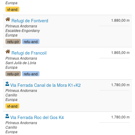
Europa
vf-and
Refugi de Fontverd
1.880,00 m
Pirineus Andorrans
Escaldes-Engordany
Europa
refu-pir
refu-and
Refugi de Francolí
1.865,00 m
Pirineus Andorrans
Sant Julià de Lòria
Europa
refu-pir
refu-and
Via Ferrada Canal de la Mora K1+K2
1.780,00 m
Pirineus Andorrans
Canillo
Europa
vf-and
Via Ferrada Roc del Gos K4
1.780,00 m
Pirineus Andorrans
Canillo
Europa