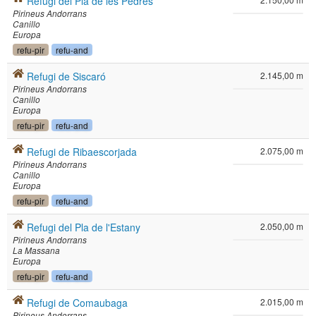
Refugi del Pla de les Pedres
Pirineus Andorrans
Canillo
Europa
refu-pir
refu-and
Refugi de Siscaró
2.145,00 m
Pirineus Andorrans
Canillo
Europa
refu-pir
refu-and
Refugi de Ribaescorjada
2.075,00 m
Pirineus Andorrans
Canillo
Europa
refu-pir
refu-and
Refugi del Pla de l'Estany
2.050,00 m
Pirineus Andorrans
La Massana
Europa
refu-pir
refu-and
Refugi de Comaubaga
2.015,00 m
Pirineus Andorrans