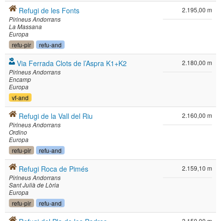
Refugi de les Fonts
2.195,00 m
Pirineus Andorrans
La Massana
Europa
refu-pir
refu-and
Via Ferrada Clots de l’Aspra K1+K2
2.180,00 m
Pirineus Andorrans
Encamp
Europa
vf-and
Refugi de la Vall del Riu
2.160,00 m
Pirineus Andorrans
Ordino
Europa
refu-pir
refu-and
Refugi Roca de Pimés
2.159,10 m
Pirineus Andorrans
Sant Julià de Lòria
Europa
refu-pir
refu-and
2.150,00 m