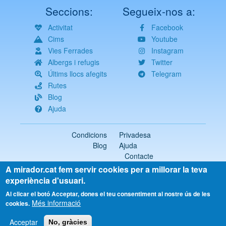
Seccions:
Segueix-nos a:
Activitat
Facebook
Cims
Youtube
Vies Ferrades
Instagram
Albergs i refugis
Twitter
Últims llocs afegits
Telegram
Rutes
Blog
Ajuda
Condicions
Privadesa
Blog
Ajuda
Contacte
A mirador.cat fem servir cookies per a millorar la teva
2018-2026 ©
mirador.cat
Tots els drets reservats
experiència d'usuari.
Select
Al clicar el botó Acceptar, dones el teu consentiment al nostre ús de les
Més informació
your
cookies.
language
Acceptar
No, gràcies