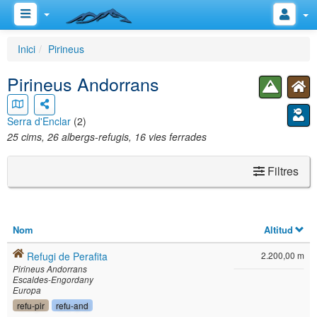
Inici
Pirineus
Pirineus Andorrans
Serra d'Enclar
(2)
25 cims, 26 albergs-refugis, 16 vies ferrades
Filtres
Nom
Altitud
Refugi de Perafita
2.200,00 m
Pirineus Andorrans
Escaldes-Engordany
Europa
refu-pir
refu-and