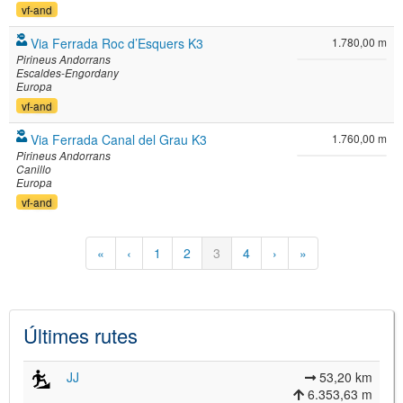
vf-and
Via Ferrada Roc d’Esquers K3
1.780,00 m
Pirineus Andorrans
Escaldes-Engordany
Europa
vf-and
Via Ferrada Canal del Grau K3
1.760,00 m
Pirineus Andorrans
Canillo
Europa
vf-and
Paginació
Primera
«
Pàgina
‹
Pàgina
1
Pàgina
2
Pàgina
3
Pàgina
4
Pàgina
›
Última
»
pàgina
anterior
actual
següent
pàgina
Últimes rutes
JJ
53,20 km
6.353,63 m