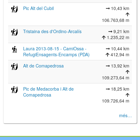
Pic Alt del Cubil
10,43 km
106.763,68 m
Tristaina des d'Ordino-Arcalís
9,21 km
1.235,22 m
Laura 2013-08-15 - CamiOssa -
10,44 km
RefugiEnsagents-Encamps (PDA)
412,94 m
Alt de Comapedrosa
13,92 km
109.273,64 m
Pic de Medacorba i Alt de
18,25 km
Comapedrosa
109.726,64 m
més…