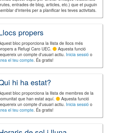
(rutes, entrades de blog, articles, etc.) que et puguin
semblar d'interès per a planificar les teves activitats.
Llocs propers
Aquest bloc proporciona la llista de llocs més
propers a Refugi Caro UEC.
Aquesta funció
requereix un compte d'usuari actiu.
Inicia sessió
o
crea el teu compte
. És gratis!
Qui hi ha estat?
Aquest bloc proporciona la llista de membres de la
comunitat que han estat aquí.
Aquesta funció
requereix un compte d'usuari actiu.
Inicia sessió
o
crea el teu compte
. És gratis!
Horaris de sol i lluna