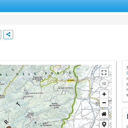
12
+
−