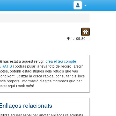
1.109,80 m
Si has estat a aquest refugi,
crea el teu compte
GRATIS
i podràs pujar la teva foto de record, afegir
notes, obtenir estadístiques dels refugis que vas
coneixent, utilitzar la cerca ràpida, consultar els llocs
més propers, informació d'altres membres que han
estat aquí i molt més!
Enllaços relacionats
Utilitza aquest espai per anotar enllaços relacionats