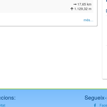
17,65 km
1.129,32 m
més…
©
Leaflet
JS library for interactive maps
©
OpenStreetMap
,
OpenTopoMap
and its contributors
(
CC BY-SH 4.0
)
©
Institut Cartogràfic i Geològic de Catalunya
(
CC BY-SH 4.0
)
cions:
Segueix-
itat
Fac