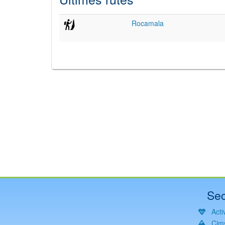
Rocamala
Sec
Activ
Cim