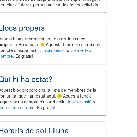
semblar d'interès per a planificar les teves activitats.
Llocs propers
Aquest bloc proporciona la llista de llocs més
propers a Rocamala.
Aquesta funció requereix un
compte d'usuari actiu.
Inicia sessió
o
crea el teu
compte
. És gratis!
Qui hi ha estat?
Aquest bloc proporciona la llista de membres de la
comunitat que han estat aquí.
Aquesta funció
requereix un compte d'usuari actiu.
Inicia sessió
o
crea el teu compte
. És gratis!
Horaris de sol i lluna