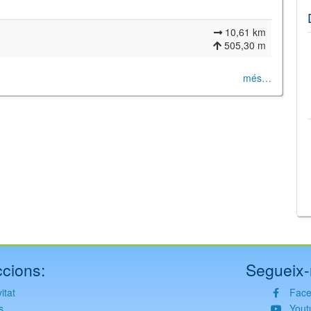
10,61 km
505,30 m
més…
©
Leaflet
JS library for interactive maps
©
OpenStreetMap
,
OpenTopoMap
and its contributors
(
CC BY-SH 4.0
)
©
Institut Cartogràfic i Geològic de Catalunya
(
CC BY-SH 4.0
)
cions:
Segueix-
itat
Fac
s
Yout