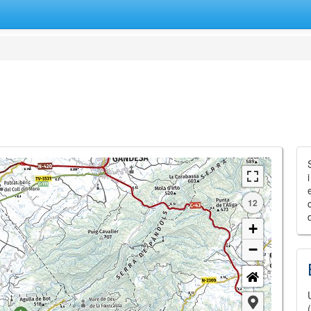
12
+
−