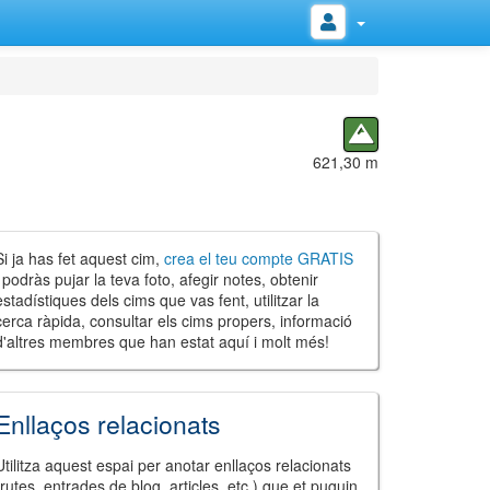
621,30 m
Si ja has fet aquest cim,
crea el teu compte GRATIS
i podràs pujar la teva foto, afegir notes, obtenir
estadístiques dels cims que vas fent, utilitzar la
cerca ràpida, consultar els cims propers, informació
d'altres membres que han estat aquí i molt més!
Enllaços relacionats
Utilitza aquest espai per anotar enllaços relacionats
(rutes, entrades de blog, articles, etc.) que et puguin