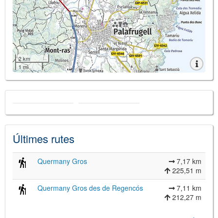
2 km
1 mi
Últimes rutes
Quermany Gros
7,17 km
225,51 m
Quermany Gros des de Regencós
7,11 km
212,27 m