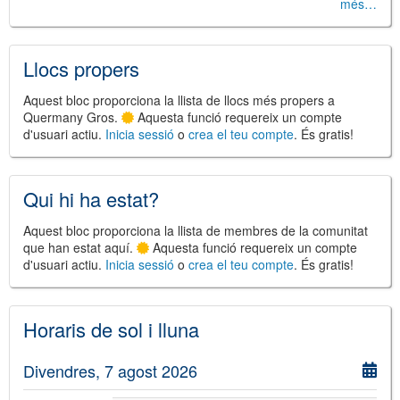
més…
Llocs propers
©
Leaflet
Aquest bloc proporciona la llista de llocs més propers a
JS library for interactive maps
Quermany Gros.
Aquesta funció requereix un compte
©
OpenStreetMap
,
OpenTopoMap
d'usuari actiu.
Inicia sessió
o
crea el teu compte
. És gratis!
and its contributors
(
CC BY-SH 4.0
)
©
Institut Cartogràfic i Geològic de
Catalunya
(
CC BY-SH 4.0
)
Qui hi ha estat?
Aquest bloc proporciona la llista de membres de la comunitat
que han estat aquí.
Aquesta funció requereix un compte
d'usuari actiu.
Inicia sessió
o
crea el teu compte
. És gratis!
Horaris de sol i lluna
Divendres, 7 agost 2026