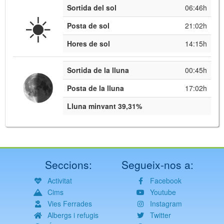
Sortida del sol
06:46h
☀️
Posta de sol
21:02h
Hores de sol
14:15h
Sortida de la lluna
00:45h
Posta de la lluna
17:02h
Lluna minvant 39,31%
Seccions:
Segueix-nos a:
Activitat
Facebook
Cims
Youtube
Vies Ferrades
Instagram
Albergs i refugis
Twitter