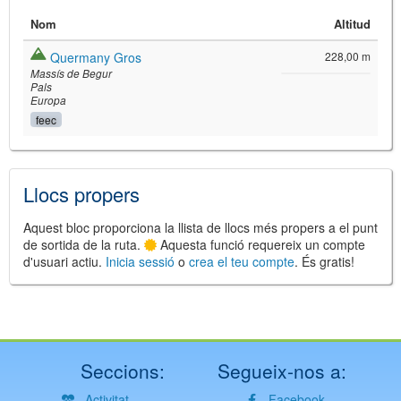
Nom
Altitud
Quermany Gros
228,00 m
Massís de Begur
Pals
Europa
feec
©
Leaflet
JS library for interactive maps
©
OpenStreetMap
,
OpenTopoMap
Llocs propers
and its contributors
(
CC BY-SH 4.0
)
©
Institut Cartogràfic i Geològic de
Catalunya
(
CC BY-SH 4.0
)
Aquest bloc proporciona la llista de llocs més propers a el punt
de sortida de la ruta.
Aquesta funció requereix un compte
d'usuari actiu.
Inicia sessió
o
crea el teu compte
. És gratis!
Seccions:
Segueix-nos a:
Activitat
Facebook