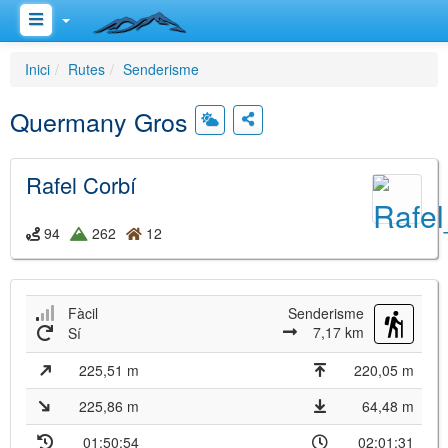
Inici
Rutes
Senderisme
Quermany Gros
Rafel Corbí
94
262
12
Fàcil
Senderisme
7,17 km
Sí
225,51 m
220,05 m
225,86 m
64,48 m
01:50:54
02:01:31