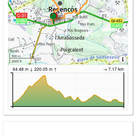
500 m
2000 ft
64.48 m ↓ 220.05 m ↑
→ 7.17 km