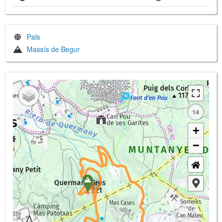
Pals
Massís de Begur
14
+
−