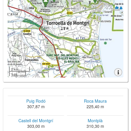
2 km
1 mi
Puig Rodó
Roca Maura
307,87 m
225,40 m
Castell del Montgrí
Montplà
303,00 m
310,30 m