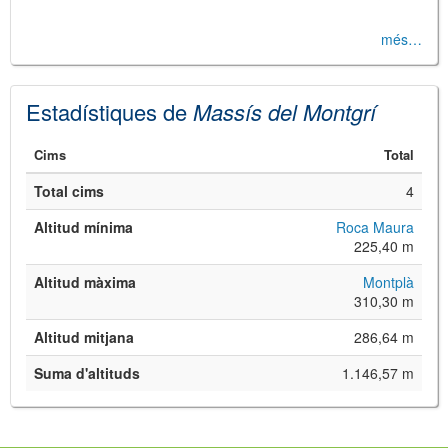
més…
Estadístiques de
Massís del Montgrí
Cims
Total
Total cims
4
Altitud mínima
Roca Maura
225,40 m
Altitud màxima
Montplà
310,30 m
Altitud mitjana
286,64 m
Suma d'altituds
1.146,57 m