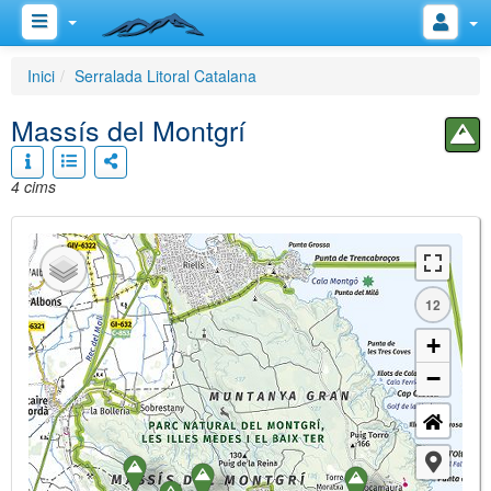
Inici
Serralada Litoral Catalana
Massís del Montgrí
4 cims
12
+
−