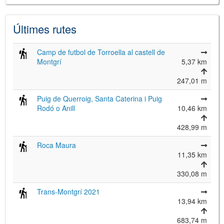
Últimes rutes
Camp de futbol de Torroella al castell de
Montgrí
5,37 km
247,01 m
Puig de Querroig, Santa Caterina i Puig
Rodó o Anill
10,46 km
©
Leaflet
JS library for interactive maps
©
OpenStreetMap
,
OpenTopoMap
428,99 m
and its contributors
(
CC BY-SH 4.0
)
©
Institut Cartogràfic i Geològic de
Roca Maura
Catalunya
(
CC BY-SH 4.0
)
11,35 km
330,08 m
Trans-Montgrí 2021
13,94 km
683,74 m