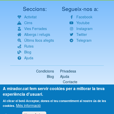
Seccions:
Segueix-nos a:
Activitat
Facebook
Cims
Youtube
Vies Ferrades
Instagram
Albergs i refugis
Twitter
Últims llocs afegits
Telegram
Rutes
Blog
Ajuda
Condicions
Privadesa
Blog
Ajuda
Contacte
A mirador.cat fem servir cookies per a millorar la teva
2018-2026 ©
mirador.cat
Tots els drets reservats
experiència d'usuari.
Select
Al clicar el botó Acceptar, dones el teu consentiment al nostre ús de les
Més informació
your
cookies.
language