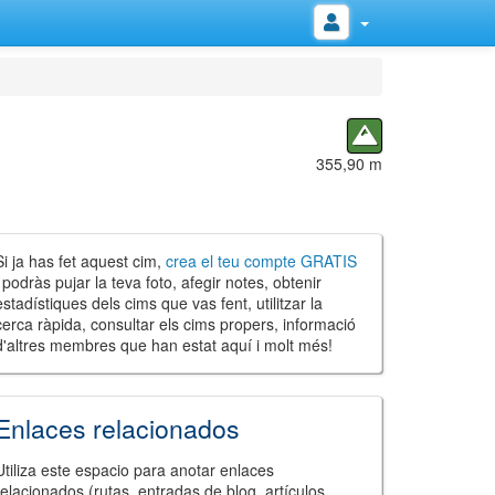
355,90 m
Si ja has fet aquest cim,
crea el teu compte GRATIS
i podràs pujar la teva foto, afegir notes, obtenir
estadístiques dels cims que vas fent, utilitzar la
cerca ràpida, consultar els cims propers, informació
d'altres membres que han estat aquí i molt més!
Enlaces relacionados
Utiliza este espacio para anotar enlaces
relacionados (rutas, entradas de blog, artículos,