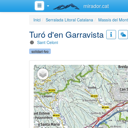
mirador.cat
Inici
Serralada Litoral Catalana
Massís del Mon
Turó d'en Garravista
Sant Celoni
solidari-fvo