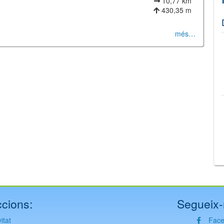
10,77 km
430,35 m
més…
©
Leaflet
JS library for interactive maps
©
OpenStreetMap
,
OpenTopoMap
and its contributors
(
CC BY-SH 4.0
)
©
Institut Cartogràfic i Geològic de Catalunya
(
CC BY-SH 4.0
)
cions:
Segueix-
itat
Fac