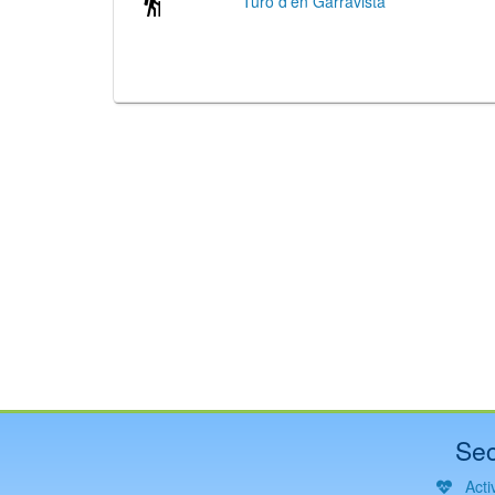
Turó d'en Garravista
Sec
Activ