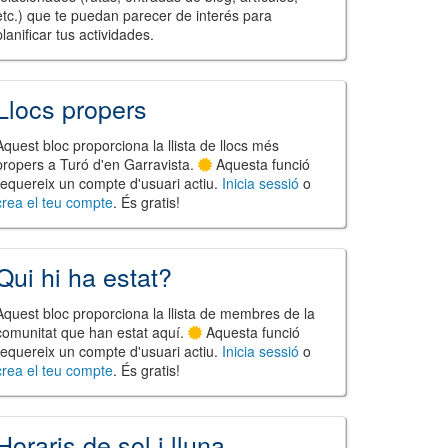
etc.) que te puedan parecer de interés para
planificar tus actividades.
Llocs propers
Aquest bloc proporciona la llista de llocs més
propers a Turó d'en Garravista.
Aquesta funció
requereix un compte d'usuari actiu.
Inicia sessió
o
crea el teu compte
. És gratis!
Qui hi ha estat?
Aquest bloc proporciona la llista de membres de la
comunitat que han estat aquí.
Aquesta funció
requereix un compte d'usuari actiu.
Inicia sessió
o
crea el teu compte
. És gratis!
Horaris de sol i lluna