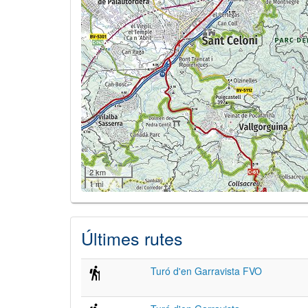
2 km
1 mi
Últimes rutes
Turó d'en Garravista FVO