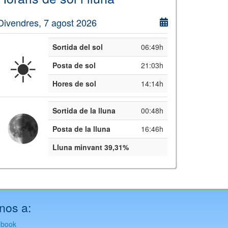
Divendres, 7 agost 2026
Sortida del sol
06:49h
☀️
Posta de sol
21:03h
Hores de sol
14:14h
Sortida de la lluna
00:48h
Posta de la lluna
16:46h
Lluna minvant 39,31%
nos a:
ebook