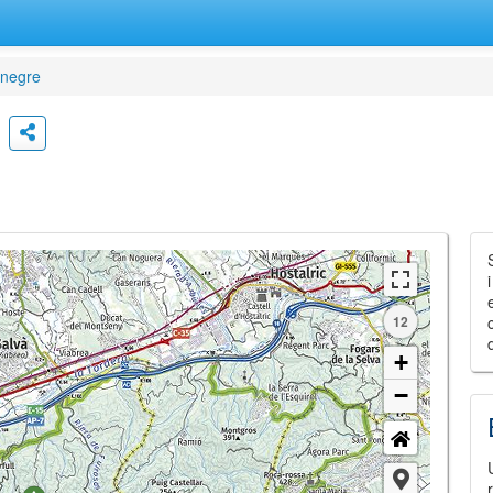
tnegre
12
+
−